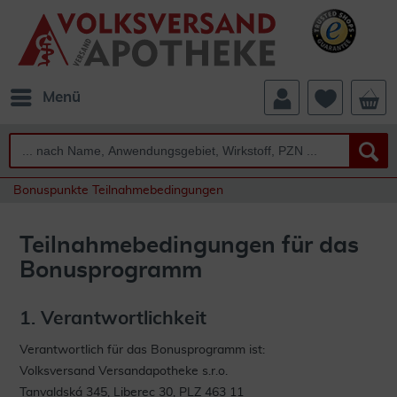
Menü
Bonuspunkte Teilnahmebedingungen
Teilnahmebedingungen für das
Bonusprogramm
1. Verantwortlichkeit
Verantwortlich für das Bonusprogramm ist:
Volksversand Versandapotheke s.r.o.
Tanvaldská 345, Liberec 30, PLZ 463 11