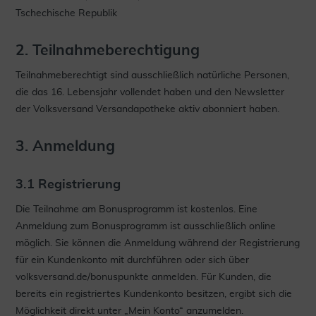
Tschechische Republik
2. Teilnahmeberechtigung
Teilnahmeberechtigt sind ausschließlich natürliche Personen,
die das 16. Lebensjahr vollendet haben und den Newsletter
der Volksversand Versandapotheke aktiv abonniert haben.
3. Anmeldung
3.1 Registrierung
Die Teilnahme am Bonusprogramm ist kostenlos. Eine
Anmeldung zum Bonusprogramm ist ausschließlich online
möglich. Sie können die Anmeldung während der Registrierung
für ein Kundenkonto mit durchführen oder sich über
volksversand.de/bonuspunkte anmelden. Für Kunden, die
bereits ein registriertes Kundenkonto besitzen, ergibt sich die
Möglichkeit direkt unter „Mein Konto“ anzumelden.