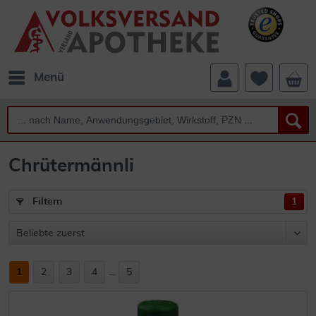
Menü
Chrütermännli
Filtern
1
1
2
3
4
...
5