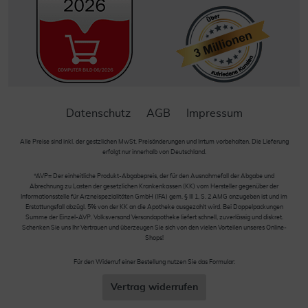
Datenschutz
AGB
Impressum
Alle Preise sind inkl. der gestzlichen MwSt. Preisänderungen und Irrtum vorbehalten. Die Lieferung
erfolgt nur innerhalb von Deutschland.
*AVP= Der einheitliche Produkt-Abgabepreis, der für den Ausnahmefall der Abgabe und
Abrechnung zu Lasten der gesetzlichen Krankenkassen (KK) vom Hersteller gegenüber der
Informationsstelle für Arzneispezialitäten GmbH (IFA) gem. § III 1, S. 2 AMG anzugeben ist und im
Erstattungsfall abzügl. 5% von der KK an die Apotheke ausgezahlt wird. Bei Doppelpackungen
Summe der Einzel-AVP. Volksversand Versandapotheke liefert schnell, zuverlässig und diskret.
Schenken Sie uns Ihr Vertrauen und überzeugen Sie sich von den vielen Vorteilen unseres Online-
Shops!
Für den Widerruf einer Bestellung nutzen Sie das Formular:
Vertrag widerrufen