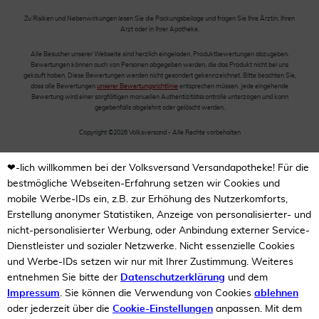
Zu Risiken und Nebenwirkungen lesen Sie die Packungsbeilage und fragen Sie Ihre Ärztin, Ihren
Arzt oder in Ihrer Apotheke.
Alle Besucher unserer Webseite sind herzlich eingeladen, Produktbewertungen abzugeben.
Bewertungen können auch von Personen abgegeben werden, die das Produkt nicht bei uns
gekauft haben. Diese Bewertungen werden nicht gesondert gekennzeichnet. Bitte beachten Sie,
dass alle Bewertungen
unserer Bewertungsrichtlinie
entsprechen müssen. Jede eingehende
Bewertung wird einer sorgfältigen manuellen Authentizitätskontrolle unterzogen und kann
gegebenfalls abgelehnt oder gelöscht werden.
Copyright ©2026 Volksversand - Alle Rechte vorbehalten
❤-lich willkommen bei der Volksversand Versandapotheke! Für die
bestmögliche Webseiten-Erfahrung setzen wir Cookies und
mobile Werbe-IDs ein, z.B. zur Erhöhung des Nutzerkomforts,
Erstellung anonymer Statistiken, Anzeige von personalisierter- und
nicht-personalisierter Werbung, oder Anbindung externer Service-
Dienstleister und sozialer Netzwerke. Nicht essenzielle Cookies
und Werbe-IDs setzen wir nur mit Ihrer Zustimmung. Weiteres
entnehmen Sie bitte der
Datenschutzerklärung
und dem
Impressum
. Sie können die Verwendung von Cookies
ablehnen
oder jederzeit über die
Cookie-Einstellungen
anpassen. Mit dem