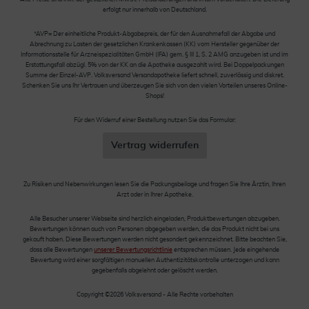
erfolgt nur innerhalb von Deutschland.
*AVP= Der einheitliche Produkt-Abgabepreis, der für den Ausnahmefall der Abgabe und
Abrechnung zu Lasten der gesetzlichen Krankenkassen (KK) vom Hersteller gegenüber der
Informationsstelle für Arzneispezialitäten GmbH (IFA) gem. § III 1, S. 2 AMG anzugeben ist und im
Erstattungsfall abzügl. 5% von der KK an die Apotheke ausgezahlt wird. Bei Doppelpackungen
Summe der Einzel-AVP. Volksversand Versandapotheke liefert schnell, zuverlässig und diskret.
Schenken Sie uns Ihr Vertrauen und überzeugen Sie sich von den vielen Vorteilen unseres Online-
Shops!
Für den Widerruf einer Bestellung nutzen Sie das Formular:
Vertrag widerrufen
Zu Risiken und Nebenwirkungen lesen Sie die Packungsbeilage und fragen Sie Ihre Ärztin, Ihren
Arzt oder in Ihrer Apotheke.
Alle Besucher unserer Webseite sind herzlich eingeladen, Produktbewertungen abzugeben.
Bewertungen können auch von Personen abgegeben werden, die das Produkt nicht bei uns
gekauft haben. Diese Bewertungen werden nicht gesondert gekennzeichnet. Bitte beachten Sie,
dass alle Bewertungen
unserer Bewertungsrichtlinie
entsprechen müssen. Jede eingehende
Bewertung wird einer sorgfältigen manuellen Authentizitätskontrolle unterzogen und kann
gegebenfalls abgelehnt oder gelöscht werden.
Copyright ©2026 Volksversand - Alle Rechte vorbehalten