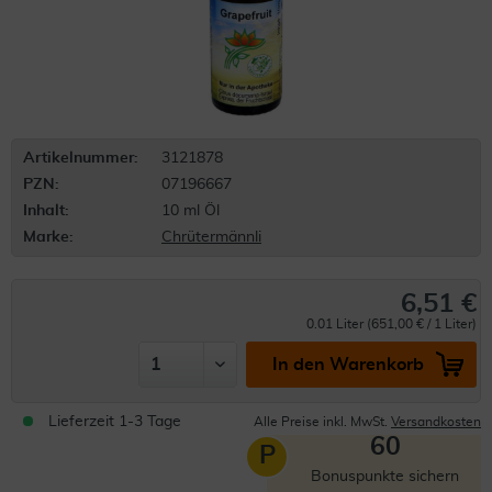
Artikelnummer:
3121878
PZN:
07196667
Inhalt:
10 ml Öl
Marke:
Chrütermännli
6,51 €
0.01 Liter (651,00 € / 1 Liter)
In den Warenkorb
Lieferzeit 1-3 Tage
Alle Preise inkl. MwSt.
Versandkosten
60
P
Bonuspunkte sichern