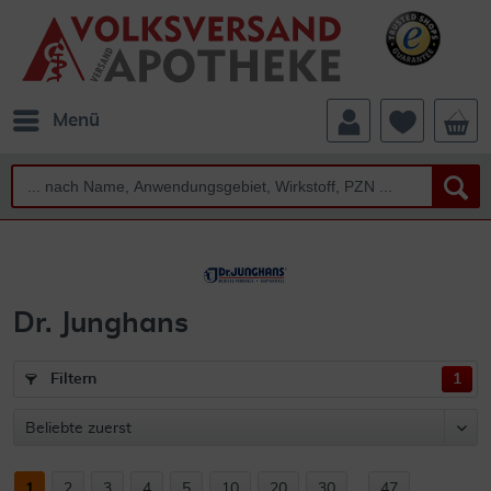
Menü
Dr. Junghans
Filtern
1
1
2
3
4
5
10
20
30
...
47