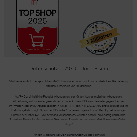
Datenschutz
AGB
Impressum
Alle Preise sind inkl. der gestzlichen MwSt. Preisänderungen und Irrtum vorbehalten. Die Lieferung
erfolgt nur innerhalb von Deutschland.
*AVP= Der einheitliche Produkt-Abgabepreis, der für den Ausnahmefall der Abgabe und
Abrechnung zu Lasten der gesetzlichen Krankenkassen (KK) vom Hersteller gegenüber der
Informationsstelle für Arzneispezialitäten GmbH (IFA) gem. § III 1, S. 2 AMG anzugeben ist und im
Erstattungsfall abzügl. 5% von der KK an die Apotheke ausgezahlt wird. Bei Doppelpackungen
Summe der Einzel-AVP. Volksversand Versandapotheke liefert schnell, zuverlässig und diskret.
Schenken Sie uns Ihr Vertrauen und überzeugen Sie sich von den vielen Vorteilen unseres Online-
Shops!
Für den Widerruf einer Bestellung nutzen Sie das Formular: