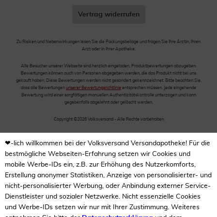
Vertrag widerrufen
Zu Risiken und Nebenwirkungen lesen Sie die Packungsbeilage und fragen Sie Ihre Ärztin, Ihren
Arzt oder in Ihrer Apotheke.
Alle Besucher unserer Webseite sind herzlich eingeladen, Produktbewertungen abzugeben.
Bewertungen können auch von Personen abgegeben werden, die das Produkt nicht bei uns
gekauft haben. Diese Bewertungen werden nicht gesondert gekennzeichnet. Bitte beachten Sie,
dass alle Bewertungen
unserer Bewertungsrichtlinie
entsprechen müssen. Jede eingehende
Bewertung wird einer sorgfältigen manuellen Authentizitätskontrolle unterzogen und kann
gegebenfalls abgelehnt oder gelöscht werden.
Copyright ©2026 Volksversand - Alle Rechte vorbehalten
❤-lich willkommen bei der Volksversand Versandapotheke! Für die
bestmögliche Webseiten-Erfahrung setzen wir Cookies und
mobile Werbe-IDs ein, z.B. zur Erhöhung des Nutzerkomforts,
Erstellung anonymer Statistiken, Anzeige von personalisierter- und
nicht-personalisierter Werbung, oder Anbindung externer Service-
Dienstleister und sozialer Netzwerke. Nicht essenzielle Cookies
und Werbe-IDs setzen wir nur mit Ihrer Zustimmung. Weiteres