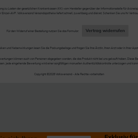
 zu Lasten der gesetzlichen Krankenkassen (KK) vom Hersteller gegenüber der Informationsstelle für Arzneispez
nzel-AVP. Volksversand Versandapotheke liefert schnell, zuverlässig und diskret. Schenken Sie uns Ihr Vertrau
Vertrag widerrufen
Für den Widerruf einer Bestellung nutzen Sie das Formular:
siken und Nebenwirkungen lesen Sie die Packungsbeilage und fragen Sie Ihre Ärztin, Ihren Arzt oder in Ihrer Apo
wertungen können auch von Personen abgegeben werden, die das Produkt nicht bei uns gekauft haben. Diese Be
en. Jede eingehende Bewertung wird einer sorgfältigen manuellen Authentizitätskontrolle unterzogen und kann
Copyright ©2026 Volksversand - Alle Rechte vorbehalten
Exklusiv f