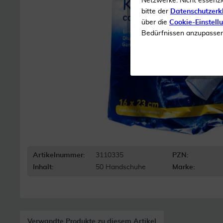
Netzwerke. Nicht essenzi
bitte der
Datenschutzerk
über die
Cookie-Einstell
Bedürfnissen anzupassen 
Artikelnummer:
3110335
PZN:
Inhalt:
50 Handschuhe
Marke:
Verwandte Produkte zu diesem Artikel