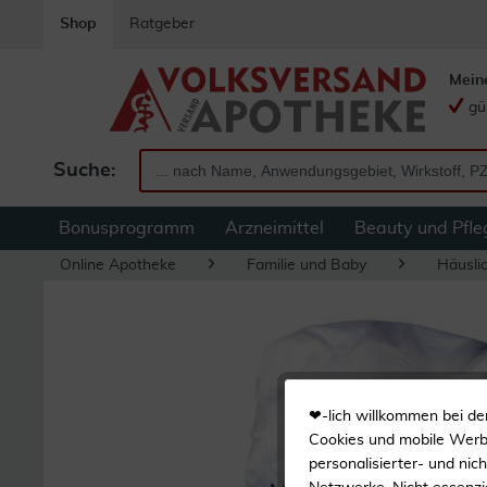
Shop
Ratgeber
Mein
gü
Suche:
Bonusprogramm
Arzneimittel
Beauty und Pfle
Online Apotheke
Familie und Baby
Häuslic
❤-lich willkommen bei de
Cookies und mobile Werbe
personalisierter- und nic