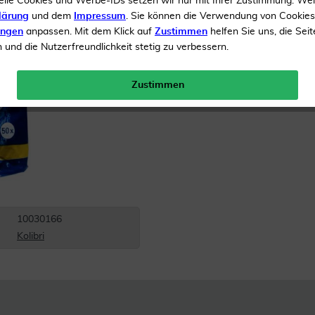
elle Cookies und Werbe-IDs setzen wir nur mit Ihrer Zustimmung. We
lärung
und dem
Impressum
. Sie können die Verwendung von Cookie
Waschhandschuhe
ungen
anpassen. Mit dem Klick auf
Zustimmen
helfen Sie uns, die Seit
und die Nutzerfreundlichkeit stetig zu verbessern.
Inhalt
50 Handschuhe
Gratis Versand ab 19 €
Zustimmen
10030166
Kolibri