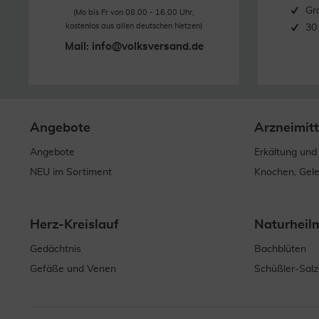
Gr
(Mo bis Fr von 08.00 - 16.00 Uhr,
kostenlos aus allen deutschen Netzen)
30
Mail:
info@volksversand.de
Angebote
Arzneimitt
Angebote
Erkältung und
NEU im Sortiment
Knochen, Gel
Herz-Kreislauf
Naturheil
Gedächtnis
Bachblüten
Gefäße und Venen
Schüßler-Salz