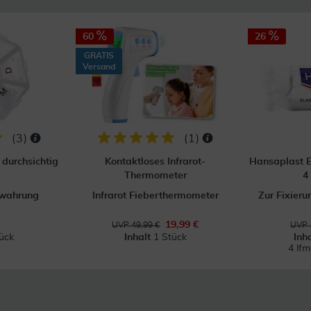
60
26
GRATIS
Versand
(
3
)
(
1
)
durchsichtig
Kontaktloses Infrarot-
Hansaplast E
Thermometer
4
ewahrung
Infrarot Fieberthermometer
Zur Fixier
19,99 €
UVP 49,99 €
UVP 
ück
Inhalt
1 Stück
Inh
4 lf