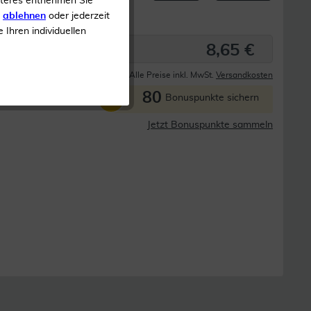
iteres entnehmen Sie
s
ablehnen
oder jederzeit
e Ihren individuellen
8,65 €
Derzeit nicht lieferbar
Alle Preise inkl. MwSt.
Versandkosten
80
P
Bonuspunkte sichern
Jetzt Bonuspunkte sammeln