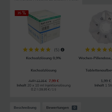
35
(
5
)
Kochsalzlösung 0,9%
Wochen-Pillendose, 
Kochsalzlösung
Tablettenaufb
7,99 €
1,99 €
AVP* 12,35 €
Inhalt
20 x 10 ml Injektionslösung
Inhalt
1 St
0.2 l
(39,95 € / 1 l)
Beschreibung
Bewertungen
0