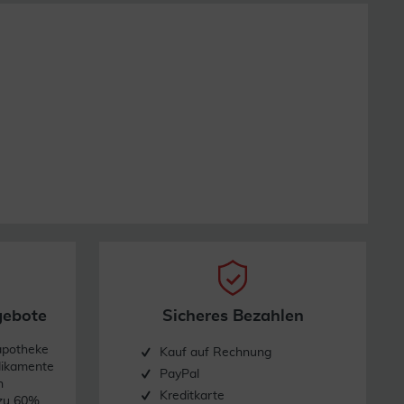
gebote
Sicheres Bezahlen
apotheke
Kauf auf Rechnung
dikamente
PayPal
n
Kreditkarte
 zu 60%