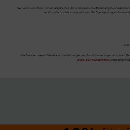
*AVP= Der einheitliche Produkt-Abgabepreis, der für den Ausnahmefall der Abgabe und Abrechnung
der KK an die Apotheke ausgezahlt wird. Bei Doppelpackungen Summe der Ei
Zu Ri
Alle Besucher unserer Webseite sind herzlich eingeladen, Produktbewertungen abzugeben. Be
unserer Bewertungsrichtlinie
entsprechen müss