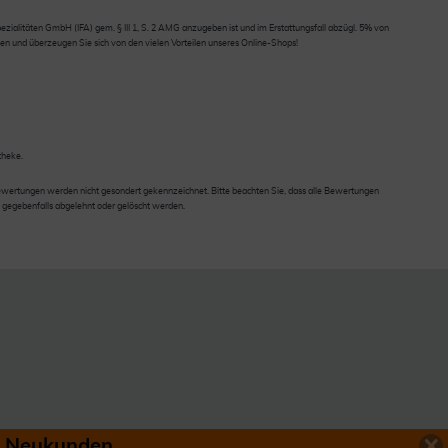
ialitäten GmbH (IFA) gem. § III 1, S. 2 AMG anzugeben ist und im Erstattungsfall abzügl. 5% von
en und überzeugen Sie sich von den vielen Vorteilen unseres Online-Shops!
theke.
wertungen werden nicht gesondert gekennzeichnet. Bitte beachten Sie, dass alle Bewertungen
 gegebenfalls abgelehnt oder gelöscht werden.
ür Neukunden