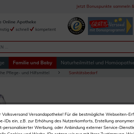
Jetzt Bonuspunkte sammeln &
e Online Apotheke
nstig
schnell
kompetent
ge
Familie und Baby
Naturheilmittel und Homöopathi
he Pflege- und Hilfsmittel
Sanitätsbedarf
Kolibri Comwash 
r Volksversand Versandapotheke! Für die bestmögliche Webseiten-Er
50 Stück
-IDs ein, z.B. zur Erhöhung des Nutzerkomforts, Erstellung anonymer 
ht-personalisierter Werbung, oder Anbindung externer Service-Dienstle