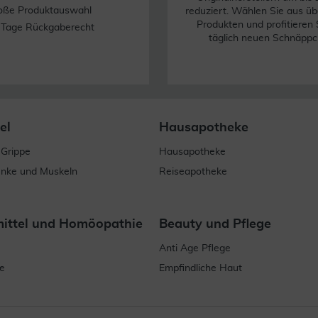
oße Produktauswahl
reduziert. Wählen Sie aus üb
Produkten und profitieren 
 Tage Rückgaberecht
täglich neuen Schnäppc
el
Hausapotheke
 Grippe
Hausapotheke
enke und Muskeln
Reiseapotheke
mittel und Homöopathie
Beauty und Pflege
Anti Age Pflege
e
Empfindliche Haut