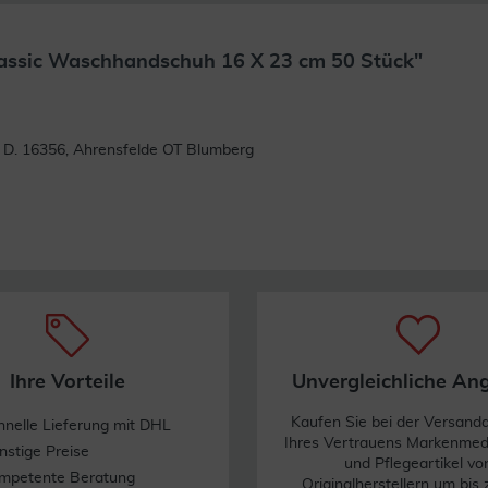
lassic Waschhandschuh 16 X 23 cm 50 Stück"
Weiterlesen
 D. 16356, Ahrensfelde OT Blumberg
Ihre Vorteile
Unvergleichliche An
Kaufen Sie bei der Versand
hnelle Lieferung mit DHL
Ihres Vertrauens Markenme
nstige Preise
und Pflegeartikel vo
mpetente Beratung
Originalherstellern um bis