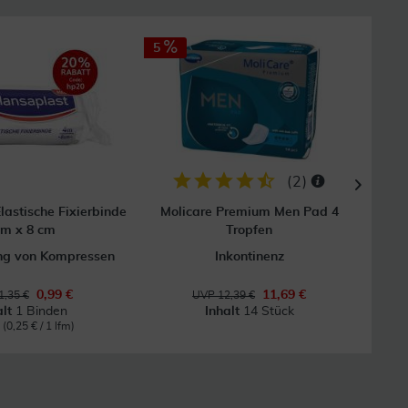
5
(
2
)
lastische Fixierbinde
Molicare Premium Men Pad 4
Fl
 m x 8 cm
Tropfen
ung von Kompressen
Inkontinenz
0,99 €
11,69 €
1,35 €
UVP 12,39 €
alt
1 Binden
Inhalt
14 Stück
m
(0,25 € / 1 lfm)