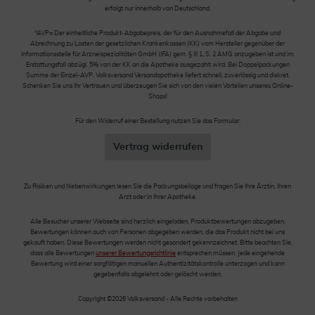
erfolgt nur innerhalb von Deutschland.
*AVP= Der einheitliche Produkt-Abgabepreis, der für den Ausnahmefall der Abgabe und
Abrechnung zu Lasten der gesetzlichen Krankenkassen (KK) vom Hersteller gegenüber der
Informationsstelle für Arzneispezialitäten GmbH (IFA) gem. § III 1, S. 2 AMG anzugeben ist und im
Erstattungsfall abzügl. 5% von der KK an die Apotheke ausgezahlt wird. Bei Doppelpackungen
Summe der Einzel-AVP. Volksversand Versandapotheke liefert schnell, zuverlässig und diskret.
Schenken Sie uns Ihr Vertrauen und überzeugen Sie sich von den vielen Vorteilen unseres Online-
Shops!
Für den Widerruf einer Bestellung nutzen Sie das Formular:
Vertrag widerrufen
Zu Risiken und Nebenwirkungen lesen Sie die Packungsbeilage und fragen Sie Ihre Ärztin, Ihren
Arzt oder in Ihrer Apotheke.
Alle Besucher unserer Webseite sind herzlich eingeladen, Produktbewertungen abzugeben.
Bewertungen können auch von Personen abgegeben werden, die das Produkt nicht bei uns
gekauft haben. Diese Bewertungen werden nicht gesondert gekennzeichnet. Bitte beachten Sie,
dass alle Bewertungen
unserer Bewertungsrichtlinie
entsprechen müssen. Jede eingehende
Bewertung wird einer sorgfältigen manuellen Authentizitätskontrolle unterzogen und kann
gegebenfalls abgelehnt oder gelöscht werden.
Copyright ©2026 Volksversand - Alle Rechte vorbehalten