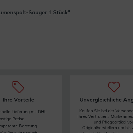
aumenspalt-Sauger 1 Stück"
Weiterlesen
Ihre Vorteile
Unvergleichliche An
Kaufen Sie bei der Versand
hnelle Lieferung mit DHL
Ihres Vertrauens Markenme
nstige Preise
und Pflegeartikel vo
mpetente Beratung
Originalherstellern um bis