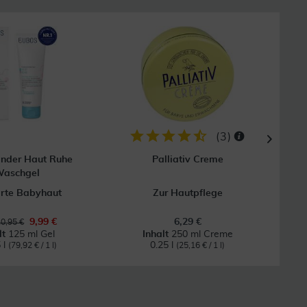
33
(
3
)
inder Haut Ruhe
Palliativ Creme
aschgel
arte Babyhaut
Zur Hautpflege
9,99 €
6,29 €
0,95 €
lt
125 ml Gel
Inhalt
250 ml Creme
 l
0.25 l
(79,92 € / 1 l)
(25,16 € / 1 l)