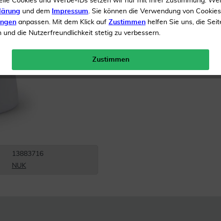
elle Cookies und Werbe-IDs setzen wir nur mit Ihrer Zustimmung. We
lärung
und dem
Impressum
. Sie können die Verwendung von Cookie
Inhalt
1 Stück
ungen
anpassen. Mit dem Klick auf
Zustimmen
helfen Sie uns, die Seit
und die Nutzerfreundlichkeit stetig zu verbessern.
Gratis Versand ab 19 €
Zustimmen
13883716
NUK