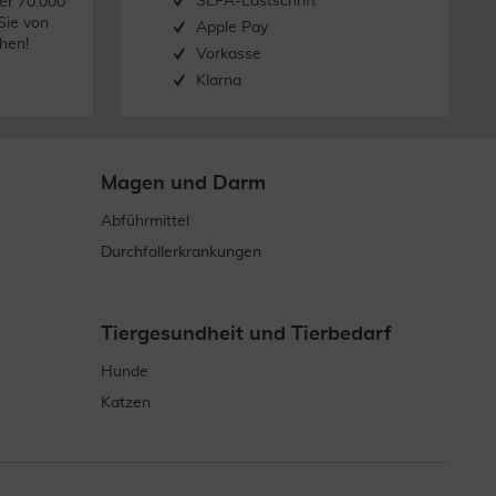
SEPA-Lastschrift
er 70.000
Sie von
Apple Pay
hen!
Vorkasse
Klarna
Magen und Darm
Abführmittel
Durchfallerkrankungen
Tiergesundheit und Tierbedarf
Hunde
Katzen