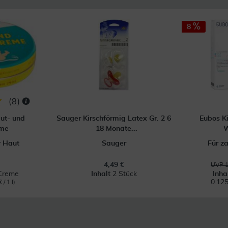
8
(
8
)
ut- und
Sauger Kirschförmig Latex Gr. 2 6
Eubos K
eme
- 18 Monate...
W
r Haut
Sauger
Für z
4,49 €
UVP 1
Creme
Inhalt
2 Stück
Inha
0.125
 / 1 l)