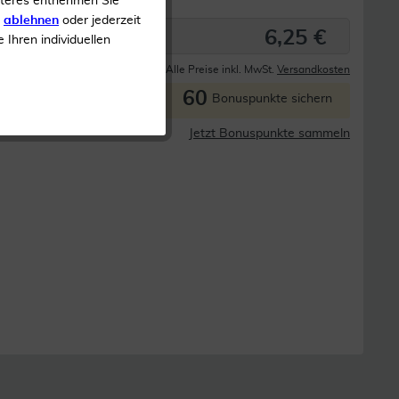
iteres entnehmen Sie
s
ablehnen
oder jederzeit
6,25 €
e Ihren individuellen
Derzeit nicht lieferbar
Alle Preise inkl. MwSt.
Versandkosten
60
P
Bonuspunkte sichern
Jetzt Bonuspunkte sammeln