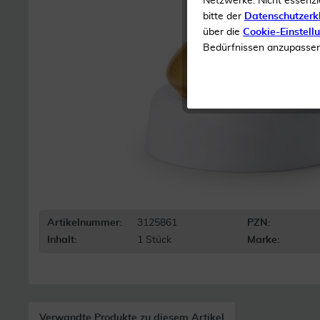
Netzwerke. Nicht essenzi
bitte der
Datenschutzerk
über die
Cookie-Einstell
Bedürfnissen anzupassen 
Artikelnummer:
3125861
PZN:
Inhalt:
1 Stück
Marke:
Verwandte Produkte zu diesem Artikel