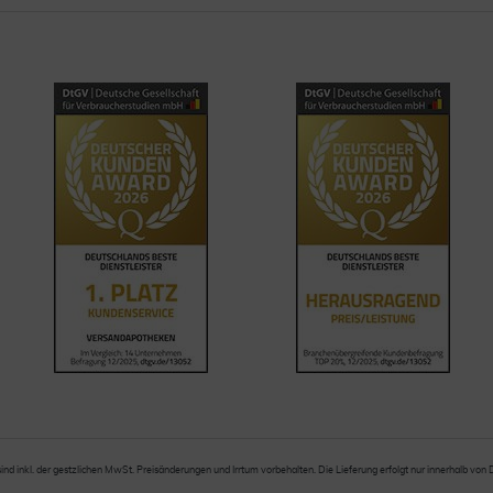
sind inkl. der gestzlichen MwSt. Preisänderungen und Irrtum vorbehalten. Die Lieferung erfolgt nur innerhalb von