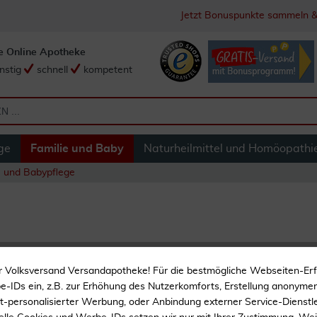
Jetzt Bonuspunkte sammeln &
e Online Apotheke
nstig
schnell
kompetent
ge
Familie und Baby
Naturheilmittel und Homöopathi
- und Babypflege
Nuk First Choice 
r Volksversand Versandapotheke! Für die bestmögliche Webseiten-Er
-IDs ein, z.B. zur Erhöhung des Nutzerkomforts, Erstellung anonymer 
ht-personalisierter Werbung, oder Anbindung externer Service-Dienstle
Gaumenspalt-Sauger