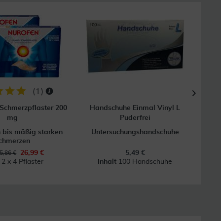
25
(
1
)
Schmerzpflaster 200
Handschuhe Einmal Vinyl L
Ik
mg
Puderfrei
n bis mäßig starken
Untersuchungshandschuhe
chmerzen
26,99 €
5,49 €
5,86 €
t
2 x 4 Pflaster
Inhalt
100 Handschuhe