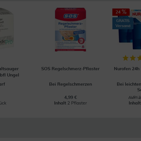
24
GRATIS
Versand
ltsauger
SOS Regelschmerz-Pflaster
Nurofen 24h 
bfl Ungel
rf
Bei Regelschmerzen
Bei leichte
S
4,99 €
AVP* 3
ück
Inhalt
2 Pflaster
Inhal