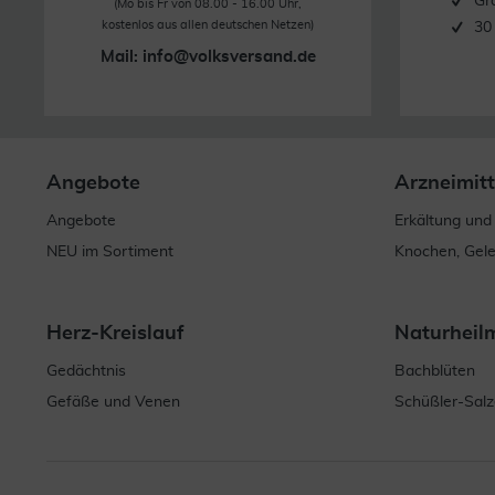
Gr
(Mo bis Fr von 08.00 - 16.00 Uhr,
kostenlos aus allen deutschen Netzen)
30
Mail:
info@volksversand.de
Angebote
Arzneimitt
Angebote
Erkältung und
NEU im Sortiment
Knochen, Gel
Herz-Kreislauf
Naturheil
Gedächtnis
Bachblüten
Gefäße und Venen
Schüßler-Salz