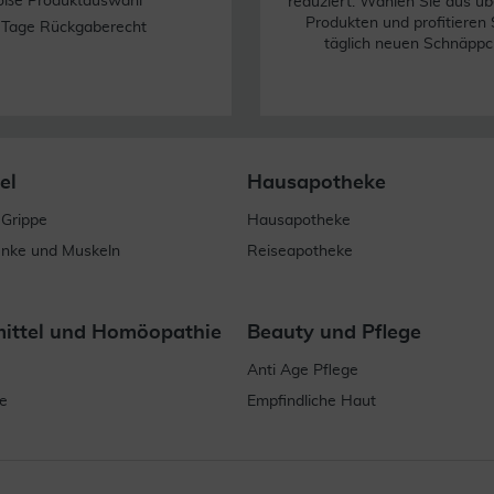
oße Produktauswahl
reduziert. Wählen Sie aus üb
Produkten und profitieren 
 Tage Rückgaberecht
täglich neuen Schnäppc
el
Hausapotheke
 Grippe
Hausapotheke
enke und Muskeln
Reiseapotheke
mittel und Homöopathie
Beauty und Pflege
Anti Age Pflege
e
Empfindliche Haut