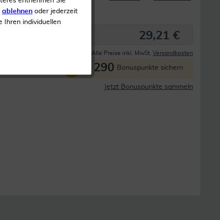
iteres entnehmen Sie
s
ablehnen
oder jederzeit
e Ihren individuellen
29,21 €
Derzeit nicht lieferbar
Alle Preise inkl. MwSt.
Versandkosten
290
P
Bonuspunkte sichern
Jetzt Bonuspunkte sammeln