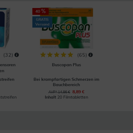
40
GRATIS
Versand
(
32
)
(
65
)
Sensoren
Buscopan Plus
fen
streifen
Bei krampfartigen Schmerzen im
Bauchbereich
8,89 €
AVP* 14,86 €
tstreifen
Inhalt
20 Filmtabletten