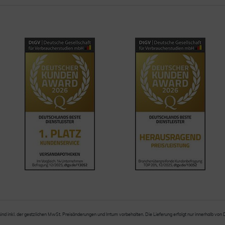
sind inkl. der gestzlichen MwSt. Preisänderungen und Irrtum vorbehalten. Die Lieferung erfolgt nur innerhalb von