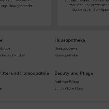
oße Produktauswahl
reduziert. Wählen Sie aus üb
Produkten und profitieren 
 Tage Rückgaberecht
täglich neuen Schnäppc
el
Hausapotheke
 Grippe
Hausapotheke
enke und Muskeln
Reiseapotheke
mittel und Homöopathie
Beauty und Pflege
Anti Age Pflege
e
Empfindliche Haut