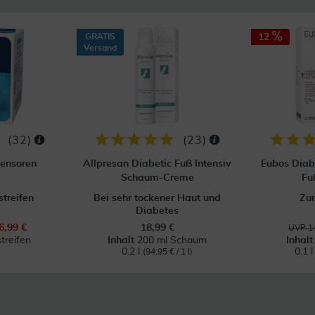
GRATIS
12
Versand
(
32
)
(
23
)
Sensoren
Allpresan Diabetic Fuß Intensiv
Eubos Diab
Schaum-Creme
Fu
streifen
Bei sehr tockener Haut und
Zur
Diabetes
6,99 €
18,99 €
UVP 14
treifen
Inhalt
200 ml Schaum
Inhal
0.2 l
0.1 
(94,95 € / 1 l)