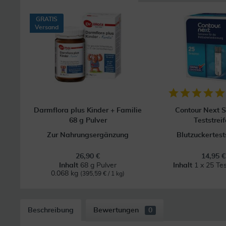
GRATIS
Versand
Darmflora plus Kinder + Familie
Contour Next 
68 g Pulver
Teststrei
Zur Nahrungsergänzung
Blutzuckertest
26,90 €
14,95 €
Inhalt
68 g Pulver
Inhalt
1 x 25 Tes
0.068 kg
(395,59 € / 1 kg)
Beschreibung
Bewertungen
0