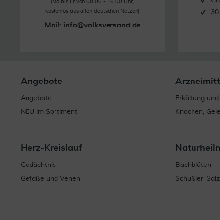
Gr
(Mo bis Fr von 08.00 - 16.00 Uhr,
kostenlos aus allen deutschen Netzen)
30
Mail:
info@volksversand.de
Angebote
Arzneimitt
Angebote
Erkältung und
NEU im Sortiment
Knochen, Gel
Herz-Kreislauf
Naturheil
Gedächtnis
Bachblüten
Gefäße und Venen
Schüßler-Salz