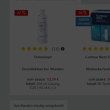
27
10
GRATIS
Versand
(
16
)
Octenisept
Contour Next 
Desinfektion bei Wunden
Blutzuckertest
13,79 €
2
AVP* 18,92 €
UVP 29,99 €
Inhalt
250 ml Lösung
Inhalt
50 Tests
0.25 l
(55,16 € / 1 l)
Von Kunden häufig mitgekauft