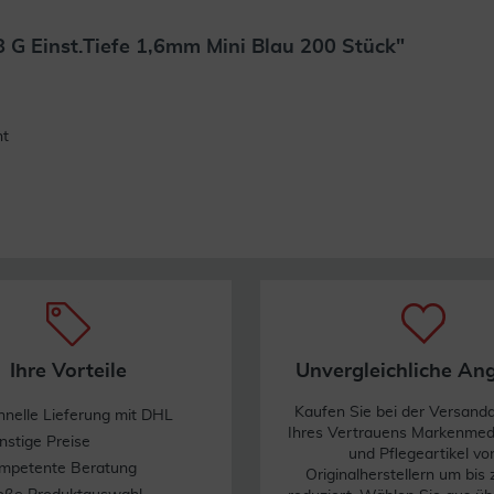
 G Einst.Tiefe 1,6mm Mini Blau 200 Stück"
Weiterlesen
ht
Ihre Vorteile
Unvergleichliche An
Kaufen Sie bei der Versand
hnelle Lieferung mit DHL
Ihres Vertrauens Markenme
nstige Preise
und Pflegeartikel vo
mpetente Beratung
Originalherstellern um bis