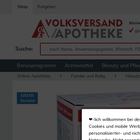
Shop
Ratgeber
Mein
gü
Suche:
Bonusprogramm
Arzneimittel
Beauty und Pfle
Online Apotheke
Familie und Baby
Häuslic
GRATIS
Versand
❤-lich willkommen bei de
Cookies und mobile Werbe
personalisierter- und nic