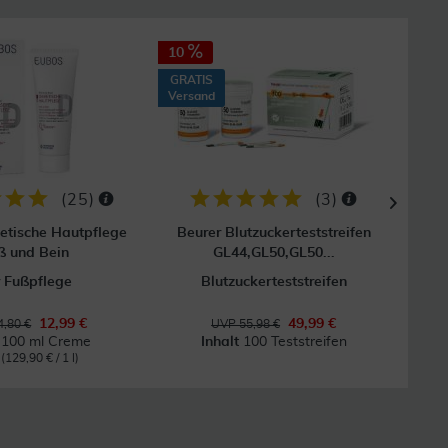
10
GRAT
Vers
GRATIS
Versand
(
25
)
(
3
)
etische Hautpflege
Beurer Blutzuckerteststreifen
Acc
ß und Bein
GL44,GL50,GL50...
 Fußpflege
Blutzuckerteststreifen
12,99 €
49,99 €
,80 €
UVP 55,98 €
t
100 ml Creme
Inhalt
100 Teststreifen
l
(129,90 € / 1 l)