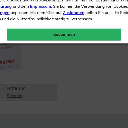
elle Cookies und Werbe-IDs setzen wir nur mit Ihrer Zustimmung. We
lärung
und dem
Impressum
. Sie können die Verwendung von Cookie
Bei Diabetes
ungen
anpassen. Mit dem Klick auf
Zustimmen
helfen Sie uns, die Seit
und die Nutzerfreundlichkeit stetig zu verbessern.
Inhalt
200 Lanzetten
Versandkostenfrei
Zustimmen
06796106
Sarstedt