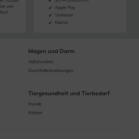
SEPA-Lastschrift
er 70.000
Sie von
Apple Pay
hen!
Vorkasse
Klarna
Magen und Darm
Abführmittel
Durchfallerkrankungen
Tiergesundheit und Tierbedarf
Hunde
Katzen