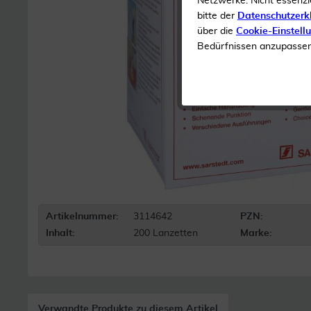
Netzwerke. Nicht essenzi
bitte der
Datenschutzerk
über die
Cookie-Einstell
Bedürfnissen anzupassen 
Artikelnummer:
3114642
PZN:
Inhalt:
200 Lanzetten
Marke:
Verwandte Produkte zu diesem Artikel