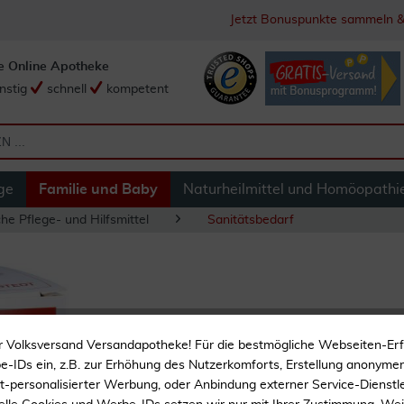
Jetzt Bonuspunkte sammeln &
e Online Apotheke
nstig
schnell
kompetent
ge
Familie und Baby
Naturheilmittel und Homöopathi
he Pflege- und Hilfsmittel
Sanitätsbedarf
Safety-Lanzetten 
r Volksversand Versandapotheke! Für die bestmögliche Webseiten-Er
Stück
-IDs ein, z.B. zur Erhöhung des Nutzerkomforts, Erstellung anonymer 
ht-personalisierter Werbung, oder Anbindung externer Service-Dienstle