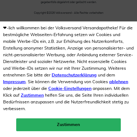
gegebenfalls abgelehnt oder gelöscht werden.
Copyright ©2026 Volksversand - Alle Rechte vorbehalten
❤-lich willkommen bei der Volksversand Versandapotheke! Für die
bestmögliche Webseiten-Erfahrung setzen wir Cookies und
mobile Werbe-IDs ein, z.B. zur Erhöhung des Nutzerkomforts,
Erstellung anonymer Statistiken, Anzeige von personalisierter- und
nicht-personalisierter Werbung, oder Anbindung externer Service-
Dienstleister und sozialer Netzwerke. Nicht essenzielle Cookies
und Werbe-IDs setzen wir nur mit Ihrer Zustimmung. Weiteres
entnehmen Sie bitte der
Datenschutzerklärung
und dem
Impressum
. Sie können die Verwendung von Cookies
ablehnen
oder jederzeit über die
Cookie-Einstellungen
anpassen. Mit dem
Klick auf
Zustimmen
helfen Sie uns, die Seite Ihren individuellen
Bedürfnissen anzupassen und die Nutzerfreundlichkeit stetig zu
verbessern.
Zustimmen
Neukunden-Rabatt ab 49€!
10%
mehr erfahren >