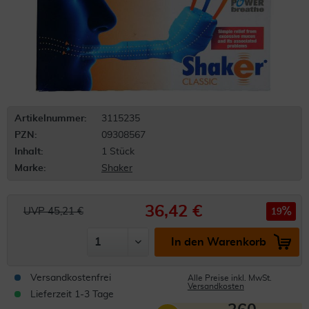
Artikelnummer:
3115235
PZN:
09308567
Inhalt:
1 Stück
Marke:
Shaker
36,42 €
UVP 45,21 €
19
In den Warenkorb
Versandkostenfrei
Alle Preise inkl. MwSt.
Versandkosten
Lieferzeit 1-3 Tage