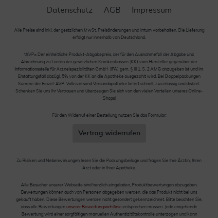
Datenschutz
AGB
Impressum
Alle Preise sind inkl. der gestzlichen MwSt. Preisänderungen und Irrtum vorbehalten. Die Lieferung
erfolgt nur innerhalb von Deutschland.
*AVP= Der einheitliche Produkt-Abgabepreis, der für den Ausnahmefall der Abgabe und
Abrechnung zu Lasten der gesetzlichen Krankenkassen (KK) vom Hersteller gegenüber der
Informationsstelle für Arzneispezialitäten GmbH (IFA) gem. § III 1, S. 2 AMG anzugeben ist und im
Erstattungsfall abzügl. 5% von der KK an die Apotheke ausgezahlt wird. Bei Doppelpackungen
Summe der Einzel-AVP. Volksversand Versandapotheke liefert schnell, zuverlässig und diskret.
Schenken Sie uns Ihr Vertrauen und überzeugen Sie sich von den vielen Vorteilen unseres Online-
Shops!
Für den Widerruf einer Bestellung nutzen Sie das Formular:
Vertrag widerrufen
Zu Risiken und Nebenwirkungen lesen Sie die Packungsbeilage und fragen Sie Ihre Ärztin, Ihren
Arzt oder in Ihrer Apotheke.
Alle Besucher unserer Webseite sind herzlich eingeladen, Produktbewertungen abzugeben.
Bewertungen können auch von Personen abgegeben werden, die das Produkt nicht bei uns
gekauft haben. Diese Bewertungen werden nicht gesondert gekennzeichnet. Bitte beachten Sie,
dass alle Bewertungen
unserer Bewertungsrichtlinie
entsprechen müssen. Jede eingehende
Bewertung wird einer sorgfältigen manuellen Authentizitätskontrolle unterzogen und kann