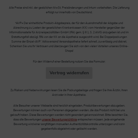
Alle Preise sind inkl. der gestzlichen MwSt. Preisänderungen und Irrtum vorbehalten. Die Lieferung
erfolgt nur innerhalb von Deutschland.
*AVP= Der einheitliche Produkt-Abgabepreis, der für den Ausnahmefall der Abgabe und
Abrechnung zu Lasten der gesetzlichen Krankenkassen (KK) vom Hersteller gegenüber der
Informationsstelle für Arzneispezialitäten GmbH (IFA) gem. § III 1, S. 2 AMG anzugeben ist und im
Erstattungsfall abzügl. 5% von der KK an die Apotheke ausgezahlt wird. Bei Doppelpackungen
Summe der Einzel-AVP. Volksversand Versandapotheke liefert schnell, zuverlässig und diskret.
Schenken Sie uns Ihr Vertrauen und überzeugen Sie sich von den vielen Vorteilen unseres Online-
Shops!
Für den Widerruf einer Bestellung nutzen Sie das Formular:
Vertrag widerrufen
Zu Risiken und Nebenwirkungen lesen Sie die Packungsbeilage und fragen Sie Ihre Ärztin, Ihren
Arzt oder in Ihrer Apotheke.
Alle Besucher unserer Webseite sind herzlich eingeladen, Produktbewertungen abzugeben.
Bewertungen können auch von Personen abgegeben werden, die das Produkt nicht bei uns
gekauft haben. Diese Bewertungen werden nicht gesondert gekennzeichnet. Bitte beachten Sie,
dass alle Bewertungen
unserer Bewertungsrichtlinie
entsprechen müssen. Jede eingehende
Bewertung wird einer sorgfältigen manuellen Authentizitätskontrolle unterzogen und kann
gegebenfalls abgelehnt oder gelöscht werden.