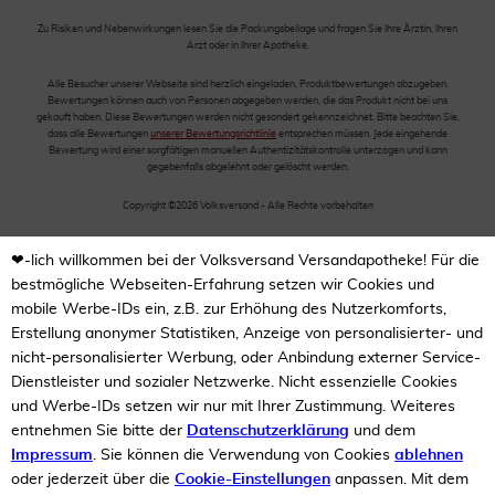
Zu Risiken und Nebenwirkungen lesen Sie die Packungsbeilage und fragen Sie Ihre Ärztin, Ihren
Arzt oder in Ihrer Apotheke.
Alle Besucher unserer Webseite sind herzlich eingeladen, Produktbewertungen abzugeben.
Bewertungen können auch von Personen abgegeben werden, die das Produkt nicht bei uns
gekauft haben. Diese Bewertungen werden nicht gesondert gekennzeichnet. Bitte beachten Sie,
dass alle Bewertungen
unserer Bewertungsrichtlinie
entsprechen müssen. Jede eingehende
Bewertung wird einer sorgfältigen manuellen Authentizitätskontrolle unterzogen und kann
gegebenfalls abgelehnt oder gelöscht werden.
Copyright ©2026 Volksversand - Alle Rechte vorbehalten
❤-lich willkommen bei der Volksversand Versandapotheke! Für die
bestmögliche Webseiten-Erfahrung setzen wir Cookies und
mobile Werbe-IDs ein, z.B. zur Erhöhung des Nutzerkomforts,
Erstellung anonymer Statistiken, Anzeige von personalisierter- und
nicht-personalisierter Werbung, oder Anbindung externer Service-
Dienstleister und sozialer Netzwerke. Nicht essenzielle Cookies
und Werbe-IDs setzen wir nur mit Ihrer Zustimmung. Weiteres
entnehmen Sie bitte der
Datenschutzerklärung
und dem
Impressum
. Sie können die Verwendung von Cookies
ablehnen
oder jederzeit über die
Cookie-Einstellungen
anpassen. Mit dem