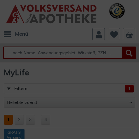
Menü
MyLife
Filtern
1
1
2
3
...
4
GRATIS
Versand