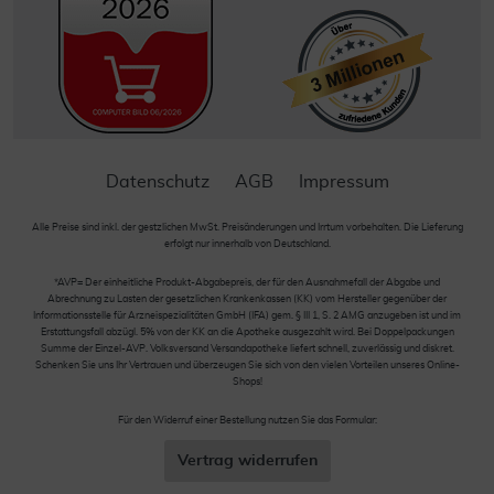
Datenschutz
AGB
Impressum
Alle Preise sind inkl. der gestzlichen MwSt. Preisänderungen und Irrtum vorbehalten. Die Lieferung
erfolgt nur innerhalb von Deutschland.
*AVP= Der einheitliche Produkt-Abgabepreis, der für den Ausnahmefall der Abgabe und
Abrechnung zu Lasten der gesetzlichen Krankenkassen (KK) vom Hersteller gegenüber der
Informationsstelle für Arzneispezialitäten GmbH (IFA) gem. § III 1, S. 2 AMG anzugeben ist und im
Erstattungsfall abzügl. 5% von der KK an die Apotheke ausgezahlt wird. Bei Doppelpackungen
Summe der Einzel-AVP. Volksversand Versandapotheke liefert schnell, zuverlässig und diskret.
Schenken Sie uns Ihr Vertrauen und überzeugen Sie sich von den vielen Vorteilen unseres Online-
Shops!
Für den Widerruf einer Bestellung nutzen Sie das Formular:
Vertrag widerrufen