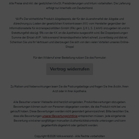
Alle Preise sind inkl. der gestzlichen MwSt. Preisänderungen und Irrtum vorbehalten. Die Lieferung
erfolgt nur innerhalb von Deutschland.
*AVP= Der einheitliche Produkt-Abgabepreis, der für den Ausnahmefall der Abgabe und
Abrechnung zu Lasten der gesetzlichen Krankenkassen (KK) vom Hersteller gegenüber der
Informationsstelle für Arzneispezialitäten GmbH (IFA) gem. § III 1, S. 2 AMG anzugeben ist und im
Erstattungsfall abzügl. 5% von der KK an die Apotheke ausgezahlt wird. Bei Doppelpackungen
Summe der Einzel-AVP. Volksversand Versandapotheke liefert schnell, zuverlässig und diskret.
Schenken Sie uns Ihr Vertrauen und überzeugen Sie sich von den vielen Vorteilen unseres Online-
Shops!
Für den Widerruf einer Bestellung nutzen Sie das Formular:
Vertrag widerrufen
Zu Risiken und Nebenwirkungen lesen Sie die Packungsbeilage und fragen Sie Ihre Ärztin, Ihren
Arzt oder in Ihrer Apotheke.
Alle Besucher unserer Webseite sind herzlich eingeladen, Produktbewertungen abzugeben.
Bewertungen können auch von Personen abgegeben werden, die das Produkt nicht bei uns
gekauft haben. Diese Bewertungen werden nicht gesondert gekennzeichnet. Bitte beachten Sie,
dass alle Bewertungen
unserer Bewertungsrichtlinie
entsprechen müssen. Jede eingehende
Bewertung wird einer sorgfältigen manuellen Authentizitätskontrolle unterzogen und kann
gegebenfalls abgelehnt oder gelöscht werden.
Copyright ©2026 Volksversand - Alle Rechte vorbehalten