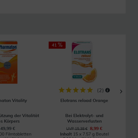
41
10
(
2
)
aton Vitality
Elotrans reload Orange
ützung der Vitalität
Bei Elektrolyt- und
Bei 
s Körpers
Wasserverlusten
49,99 €
8,99 €
UVP 15,38 €
00 Filmtabletten
Inhalt
15 x 7.57 g Beutel