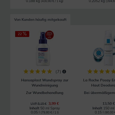
0.188 kg
0.2052 kg
(430,80 € / 1 kg)
(394,6
Von Kunden häufig mitgekauft
22
(
7
)
Hansaplast Wundspray zur
La Roche Posay E
Wundreinigung
Haut Deodora
Zur Wundbehandlung
Bei übermäßigem
3,99 €
13,50 €
UVP 5,15 €
Inhalt
50 ml Spray
Inhalt
150 ml
0.05 l
0.15 l
(79,80 € / 1 l)
(90,00 €