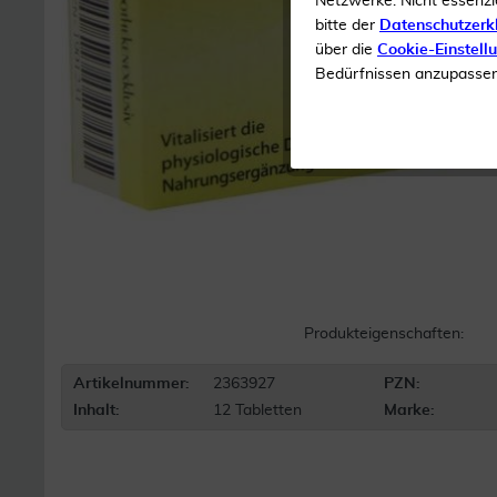
Netzwerke. Nicht essenzi
bitte der
Datenschutzerk
über die
Cookie-Einstell
Bedürfnissen anzupassen 
Produkteigenschaften:
Artikelnummer:
2363927
PZN:
Inhalt:
12 Tabletten
Marke: