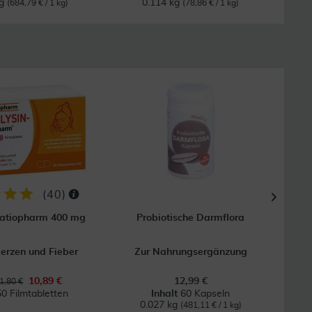
kg
0.114 kg
0
(684,79 € / 1 kg)
(78,86 € / 1 kg)
18
GRAT
Vers
(
40
)
ratiopharm 400 mg
Probiotische Darmflora
erzen und Fieber
Zur Nahrungsergänzung
Na
10,89 €
12,99 €
1,80 €
50 Filmtabletten
Inhalt
60 Kapseln
Inhal
0.027 kg
(481,11 € / 1 kg)