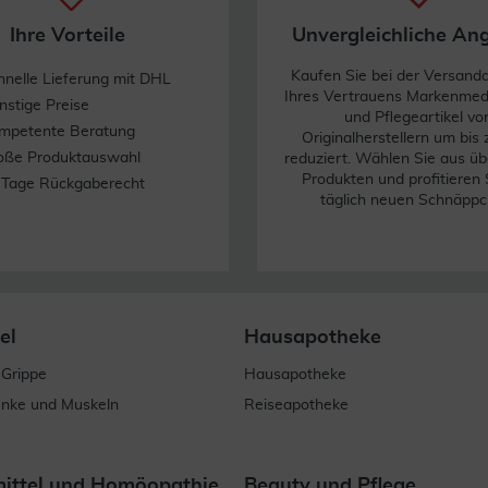
Ihre Vorteile
Unvergleichliche An
Kaufen Sie bei der Versand
hnelle Lieferung mit DHL
Ihres Vertrauens Markenme
nstige Preise
und Pflegeartikel vo
mpetente Beratung
Originalherstellern um bis
oße Produktauswahl
reduziert. Wählen Sie aus üb
Produkten und profitieren 
 Tage Rückgaberecht
täglich neuen Schnäppc
el
Hausapotheke
 Grippe
Hausapotheke
enke und Muskeln
Reiseapotheke
mittel und Homöopathie
Beauty und Pflege