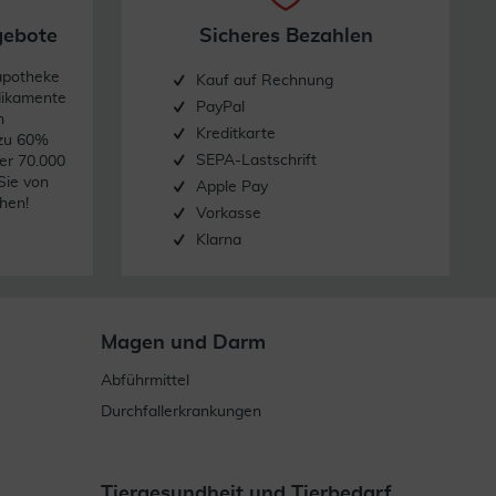
gebote
Sicheres Bezahlen
apotheke
Kauf auf Rechnung
dikamente
PayPal
n
Kreditkarte
 zu 60%
SEPA-Lastschrift
er 70.000
Sie von
Apple Pay
hen!
Vorkasse
Klarna
Magen und Darm
Abführmittel
Durchfallerkrankungen
Tiergesundheit und Tierbedarf