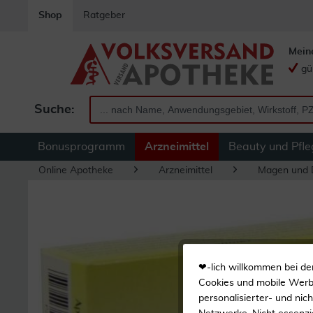
Shop
Ratgeber
Mein
gü
Suche:
Bonusprogramm
Arzneimittel
Beauty und Pfle
Online Apotheke
Arzneimittel
Magen und
❤-lich willkommen bei de
Cookies und mobile Werbe
personalisierter- und nic