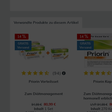
Verwandte Produkte zu diesem Artikel
14
14
GRATIS
GRATIS
Versand
Versand
(
94
)
Priorin Vorteilsset
Priorin Kap
Zum Diätmanagement
Zum Diätmanage
hormonell erblich
80,99 €
8
94,99 €
UVP 94,99 €
Inhalt
1 Set
Inhalt
270 Ka