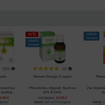
10
GRATIS
Versand
GRATIS
Versand
(
94
)
(
6
)
seln
Norsan Omega-3 vegan
Pharm
ment bei
Pflanzliches Algenöl: Reich an
Zur Unterst
 beding...
EPA & DHA
de
0,99 €
25,99 €
UVP 29,00 €
pseln
Inhalt
100 ml Flüssigkeit
Inhalt
1