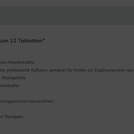
kum 12 Tabletten"
chen Abwehrkräfte.
tzte probiotische Kulturen, geeignet für Kinder zur Ergänzung einer g
s Wohlgefühls
wehrkräfte
ährungswechsel bevorstehen
en Therapien