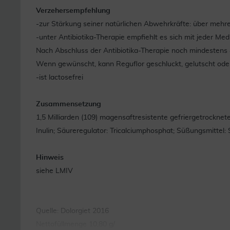
Verzehersempfehlung
-zur Stärkung seiner natürlichen Abwehrkräfte: über mehre
-unter Antibiotika-Therapie empfiehlt es sich mit jeder 
Nach Abschluss der Antibiotika-Therapie noch mindestens 
Wenn gewünscht, kann Reguflor geschluckt, gelutscht ode
-ist lactosefrei
Zusammensetzung
1,5 Milliarden (109) magensaftresistente gefriergetrocknet
Inulin; Säureregulator: Tricalciumphosphat; Süßungsmittel: 
Hinweis
siehe LMIV
Quelle: Dolorgiet 2016
Nettofüllmenge 10,80 g/