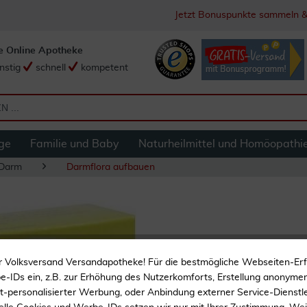
Jetzt Bonuspunkte sammeln &
e Online Apotheke
nstig
schnell
kompetent
ge
Familie und Baby
Naturheilmittel und Homöopathi
 Darm
Darmflora aufbauen
Reguloflor Probiot
r Volksversand Versandapotheke! Für die bestmögliche Webseiten-Er
-IDs ein, z.B. zur Erhöhung des Nutzerkomforts, Erstellung anonymer 
Unterstützt die Abwehrkr
ht-personalisierter Werbung, oder Anbindung externer Service-Dienstle