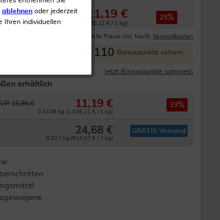
iteres entnehmen Sie
s
ablehnen
oder jederzeit
11,19 €
15,95 €
29
e Ihren individuellen
0.0108 kg (1.036,11 € / 1 kg)
Derzeit nicht lieferbar
Alle Preise inkl. MwSt.
Versandkosten
110
P
Bonuspunkte sichern
Jetzt Bonuspunkte sammeln
ßen erhältlich
11,19 €
VP 15,95 €
29
0.0108 kg (1.036,11 € / 1 kg)
24,68 €
GRATIS Versand
0.027 kg (914,07 € / 1 kg)
ne
berschritten
ngsmittel
 ausgewogene