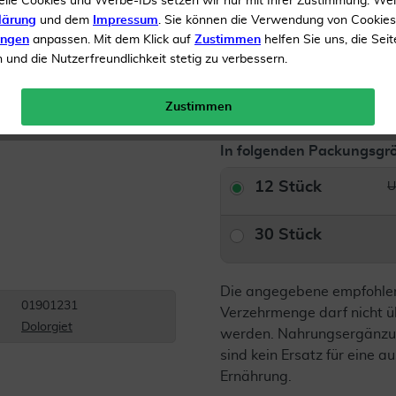
elle Cookies und Werbe-IDs setzen wir nur mit Ihrer Zustimmung. We
Inhalt
12 Tabletten
lärung
und dem
Impressum
. Sie können die Verwendung von Cookie
UVP 
ungen
anpassen. Mit dem Klick auf
Zustimmen
helfen Sie uns, die Seit
und die Nutzerfreundlichkeit stetig zu verbessern.
Gratis Versand ab 19 €
Zustimmen
In folgenden Packungsgrö
12 Stück
U
30 Stück
Die angegebene empfohle
01901231
Verzehrmenge darf nicht ü
Dolorgiet
werden. Nahrungsergänzu
sind kein Ersatz für eine
Ernährung.