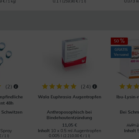
0.1 l
0.073 
9 € / 1 kg)
(259,90 € / 1 l)
50
GRATIS
Versand
(
2
)
(
24
)
mpfindliche
Wala Euphrasia Augentropfen
Ibu-Lysin-
nt 48h
 Schwitzen
Anthroposophisch bei
Bei Schm
Bindehautentzündung
11,05 €
AVP* 2
 Spray
Inhalt
10 x 0.5 ml Augentropfen
Inhalt
0.005 l
 / 1 l)
(2.210,00 € / 1 l)