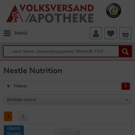
Menü
Nestle Nutrition
Filtern
1
1
...
2
GRATIS
Versand