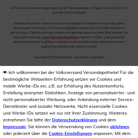
Zu Risiken und Nebenwirkungen lesen Sie die Packungsbeilage und fragen Sie Ihre Ärztin, Ihren
Arzt oder in Ihrer Apotheke.
Alle Besucher unserer Webseite sind herzlich eingeladen, Produktbewertungen abzugeben.
Bewertungen können auch von Personen abgegeben werden, die das Produkt nicht bei uns
gekauft haben. Diese Bewertungen werden nicht gesondert gekennzeichnet. Bitte beachten Sie,
dass alle Bewertungen
unserer Bewertungsrichtlinie
entsprechen müssen. Jede eingehende
Bewertung wird einer sorgfältigen manuellen Authentizitätskontrolle unterzogen und kann
gegebenfalls abgelehnt oder gelöscht werden.
Copyright ©2026 Volksversand - Alle Rechte vorbehalten
❤-lich willkommen bei der Volksversand Versandapotheke! Für die
bestmögliche Webseiten-Erfahrung setzen wir Cookies und
mobile Werbe-IDs ein, z.B. zur Erhöhung des Nutzerkomforts,
Erstellung anonymer Statistiken, Anzeige von personalisierter- und
nicht-personalisierter Werbung, oder Anbindung externer Service-
Dienstleister und sozialer Netzwerke. Nicht essenzielle Cookies
und Werbe-IDs setzen wir nur mit Ihrer Zustimmung. Weiteres
entnehmen Sie bitte der
Datenschutzerklärung
und dem
Impressum
. Sie können die Verwendung von Cookies
ablehnen
oder jederzeit über die
Cookie-Einstellungen
anpassen. Mit dem