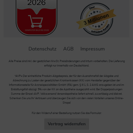
Datenschutz
AGB
Impressum
Alle Preise sind inkl. der gestzlichen MwSt. Preisänderungen und Irrtum vorbehalten. Die Lieferung
erfolgt nur innerhalb von Deutschland.
*AVP= Der einheitliche Produkt-Abgabepreis, der für den Ausnahmefall der Abgabe und
Abrechnung zu Lasten der gesetzlichen Krankenkassen (KK) vom Hersteller gegenüber der
Informationsstelle für Arzneispezialitäten GmbH (IFA) gem. § III 1, S. 2 AMG anzugeben ist und im
Erstattungsfall abzügl. 5% von der KK an die Apotheke ausgezahlt wird. Bei Doppelpackungen
Summe der Einzel-AVP. Volksversand Versandapotheke liefert schnell, zuverlässig und diskret.
Schenken Sie uns Ihr Vertrauen und überzeugen Sie sich von den vielen Vorteilen unseres Online-
Shops!
Für den Widerruf einer Bestellung nutzen Sie das Formular:
Vertrag widerrufen