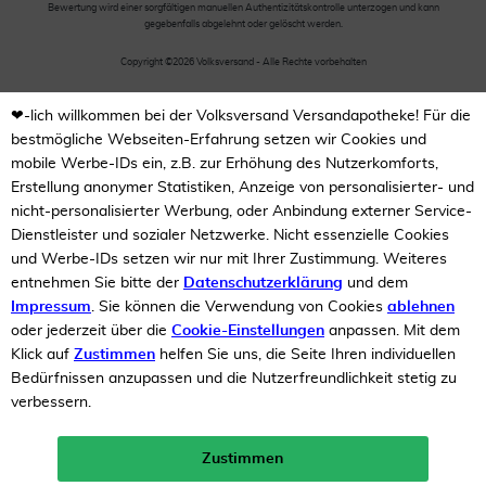
Bewertung wird einer sorgfältigen manuellen Authentizitätskontrolle unterzogen und kann
gegebenfalls abgelehnt oder gelöscht werden.
Copyright ©2026 Volksversand - Alle Rechte vorbehalten
❤-lich willkommen bei der Volksversand Versandapotheke! Für die
bestmögliche Webseiten-Erfahrung setzen wir Cookies und
mobile Werbe-IDs ein, z.B. zur Erhöhung des Nutzerkomforts,
Erstellung anonymer Statistiken, Anzeige von personalisierter- und
nicht-personalisierter Werbung, oder Anbindung externer Service-
Dienstleister und sozialer Netzwerke. Nicht essenzielle Cookies
und Werbe-IDs setzen wir nur mit Ihrer Zustimmung. Weiteres
entnehmen Sie bitte der
Datenschutzerklärung
und dem
Impressum
. Sie können die Verwendung von Cookies
ablehnen
oder jederzeit über die
Cookie-Einstellungen
anpassen. Mit dem
Klick auf
Zustimmen
helfen Sie uns, die Seite Ihren individuellen
Bedürfnissen anzupassen und die Nutzerfreundlichkeit stetig zu
verbessern.
Zustimmen
Neukunden-Rabatt ab 49€!
10%
mehr erfahren >