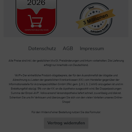
Datenschutz
AGB
Impressum
Alle Preise sind inkl. der gestzlichen MwSt. Preisänderungen und Irrtum vorbehalten. Die Lieferung
erfolgt nur innerhalb von Deutschland.
*AVP= Der einheitliche Produkt-Abgabepreis, der für den Ausnahmefall der Abgabe und
Abrechnung zu Lasten der gesetzlichen Krankenkassen (KK) vom Hersteller gegenüber der
Informationsstelle für Arzneispezialitäten GmbH (IFA) gem. § III 1, S. 2 AMG anzugeben ist und im
Erstattungsfall abzügl. 5% von der KK an die Apotheke ausgezahlt wird. Bei Doppelpackungen
Summe der Einzel-AVP. Volksversand Versandapotheke liefert schnell, zuverlässig und diskret.
Schenken Sie uns Ihr Vertrauen und überzeugen Sie sich von den vielen Vorteilen unseres Online-
Shops!
Für den Widerruf einer Bestellung nutzen Sie das Formular:
Vertrag widerrufen