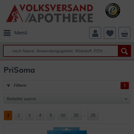
Menü
PriSoma
Filtern
1
1
2
3
4
5
10
20
...
25