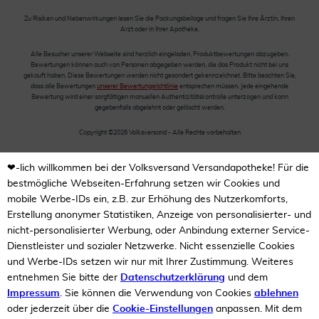
Zu Risiken und Nebenwirkungen lesen Sie die Packungsbeilage und fragen Sie Ihre Ärztin, Ihren
Arzt oder in Ihrer Apotheke.
Alle Besucher unserer Webseite sind herzlich eingeladen, Produktbewertungen abzugeben.
Bewertungen können auch von Personen abgegeben werden, die das Produkt nicht bei uns
gekauft haben. Diese Bewertungen werden nicht gesondert gekennzeichnet. Bitte beachten Sie,
dass alle Bewertungen
unserer Bewertungsrichtlinie
entsprechen müssen. Jede eingehende
Bewertung wird einer sorgfältigen manuellen Authentizitätskontrolle unterzogen und kann
gegebenfalls abgelehnt oder gelöscht werden.
Copyright ©2026 Volksversand - Alle Rechte vorbehalten
❤-lich willkommen bei der Volksversand Versandapotheke! Für die
bestmögliche Webseiten-Erfahrung setzen wir Cookies und
mobile Werbe-IDs ein, z.B. zur Erhöhung des Nutzerkomforts,
Erstellung anonymer Statistiken, Anzeige von personalisierter- und
nicht-personalisierter Werbung, oder Anbindung externer Service-
Dienstleister und sozialer Netzwerke. Nicht essenzielle Cookies
und Werbe-IDs setzen wir nur mit Ihrer Zustimmung. Weiteres
entnehmen Sie bitte der
Datenschutzerklärung
und dem
Impressum
. Sie können die Verwendung von Cookies
ablehnen
oder jederzeit über die
Cookie-Einstellungen
anpassen. Mit dem