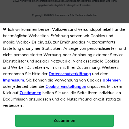
Bewertung wird einer sorgfältigen manuellen Authentizitätskontrolle unterzogen und kann
gegebenfalls abgelehnt oder gelöscht werden.
Copyright ©2026 Volksversand - Alle Rechte vorbehalten
❤-lich willkommen bei der Volksversand Versandapotheke! Für die
bestmögliche Webseiten-Erfahrung setzen wir Cookies und
mobile Werbe-IDs ein, z.B. zur Erhöhung des Nutzerkomforts,
Erstellung anonymer Statistiken, Anzeige von personalisierter- und
nicht-personalisierter Werbung, oder Anbindung externer Service-
Dienstleister und sozialer Netzwerke. Nicht essenzielle Cookies
und Werbe-IDs setzen wir nur mit Ihrer Zustimmung. Weiteres
entnehmen Sie bitte der
Datenschutzerklärung
und dem
Impressum
. Sie können die Verwendung von Cookies
ablehnen
oder jederzeit über die
Cookie-Einstellungen
anpassen. Mit dem
Klick auf
Zustimmen
helfen Sie uns, die Seite Ihren individuellen
Bedürfnissen anzupassen und die Nutzerfreundlichkeit stetig zu
verbessern.
Zustimmen
Neukunden-Rabatt ab 49€!
10%
mehr erfahren >