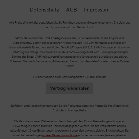
Datenschutz
AGB
Impressum
Alle Preise sind inkl. der gestzlichen MwSt. Preisänderungen und Irrtum vorbehalten. Die Lieferung
erfolgt nur innerhalb von Deutschland.
*AVP= Der einheitliche Produkt-Abgabepreis, der für den Ausnahmefall der Abgabe und
Abrechnung zu Lasten der gesetzlichen Krankenkassen (KK) vom Hersteller gegenüber der
Informationsstelle für Arzneispezialitäten GmbH (IFA) gem. § III 1, S. 2 AMG anzugeben ist und im
Erstattungsfall abzügl. 5% von der KK an die Apotheke ausgezahlt wird. Bei Doppelpackungen
Summe der Einzel-AVP. Volksversand Versandapotheke liefert schnell, zuverlässig und diskret.
Schenken Sie uns Ihr Vertrauen und überzeugen Sie sich von den vielen Vorteilen unseres Online-
Shops!
Für den Widerruf einer Bestellung nutzen Sie das Formular:
Vertrag widerrufen
Zu Risiken und Nebenwirkungen lesen Sie die Packungsbeilage und fragen Sie Ihre Ärztin, Ihren
Arzt oder in Ihrer Apotheke.
Alle Besucher unserer Webseite sind herzlich eingeladen, Produktbewertungen abzugeben.
Bewertungen können auch von Personen abgegeben werden, die das Produkt nicht bei uns
gekauft haben. Diese Bewertungen werden nicht gesondert gekennzeichnet. Bitte beachten Sie,
dass alle Bewertungen
unserer Bewertungsrichtlinie
entsprechen müssen. Jede eingehende