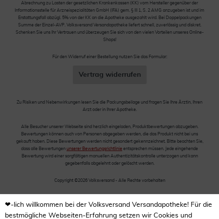
Abrechnung zu Lasten der gesetzlichen Krankenkassen (KK) vom Hersteller gegenüber der
Informationsstelle für Arzneispezialitäten GmbH (IFA) gem. § III 1, S. 2 AMG anzugeben ist und im
Erstattungsfall abzügl. 5% von der KK an die Apotheke ausgezahlt wird. Bei Doppelpackungen
Summe der Einzel-AVP. Volksversand Versandapotheke liefert schnell, zuverlässig und diskret.
Schenken Sie uns Ihr Vertrauen und überzeugen Sie sich von den vielen Vorteilen unseres Online-
Shops!
Für den Widerruf einer Bestellung nutzen Sie das Formular:
Vertrag widerrufen
Zu Risiken und Nebenwirkungen lesen Sie die Packungsbeilage und fragen Sie Ihre Ärztin, Ihren
Arzt oder in Ihrer Apotheke.
Alle Besucher unserer Webseite sind herzlich eingeladen, Produktbewertungen abzugeben.
Bewertungen können auch von Personen abgegeben werden, die das Produkt nicht bei uns
gekauft haben. Diese Bewertungen werden nicht gesondert gekennzeichnet. Bitte beachten Sie,
dass alle Bewertungen
unserer Bewertungsrichtlinie
entsprechen müssen. Jede eingehende
Bewertung wird einer sorgfältigen manuellen Authentizitätskontrolle unterzogen und kann
gegebenfalls abgelehnt oder gelöscht werden.
Copyright ©2026 Volksversand - Alle Rechte vorbehalten
❤-lich willkommen bei der Volksversand Versandapotheke! Für die
bestmögliche Webseiten-Erfahrung setzen wir Cookies und