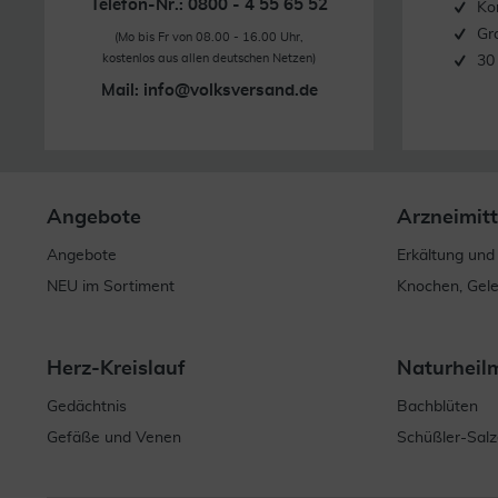
Telefon-Nr.: 0800 - 4 55 65 52
Ko
Gr
(Mo bis Fr von 08.00 - 16.00 Uhr,
kostenlos aus allen deutschen Netzen)
30
Mail:
info@volksversand.de
Angebote
Arzneimitt
Angebote
Erkältung und
NEU im Sortiment
Knochen, Gel
Herz-Kreislauf
Naturheil
Gedächtnis
Bachblüten
Gefäße und Venen
Schüßler-Salz