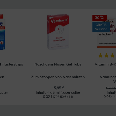
30
GRATIS
Versand
flasterstrips
Nozohaem Nasen Gel Tube
Vitamin B-
en
Zum Stoppen von Nasenbluten
Nahrungs
V
15,95 €
UVP 43
aster
Inhalt
4 x 5 ml Nasensalbe
Inhal
0.02 l
0.054 
(797,50 € / 1 l)