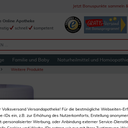
Jetzt Bonuspunkte sammeln &
e Online Apotheke
nstig
schnell
kompetent
ge
Familie und Baby
Naturheilmittel und Homöopathi
Weitere Produkte
Entero Teknosal Fü
r Volksversand Versandapotheke! Für die bestmögliche Webseiten-Er
-IDs ein, z.B. zur Erhöhung des Nutzerkomforts, Erstellung anonymer 
ht-personalisierter Werbung, oder Anbindung externer Service-Dienstle
Für Tiere