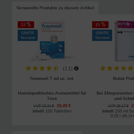
Verwandte Produkte zu diesem Artikel
12
15
GRATIS
GRATIS
Versand
Versand
(
11
)
Traumeel T ad us. vet.
Butox Prot
Homöopathisches Arzneimittel für
Bei Ektoparasiten 
Tiere
und Scha
20,49 €
2
UVP 23,31 €
UVP 28,17 €
Inhalt
100 Tabletten
Inhalt
250 ml Su
0.25 l
(95,16 €