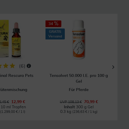
34
6
GRATIS
GRAT
Versand
Vers
(
6
)
inal Rescura Pets
Tensolvet 50.000 I.E. pro 100 g
Ba
Gel
lütenmischung
Für Pferde
Be
12,99 €
70,99 €
,45 €
UVP 108,13 €
t
10 ml Tropfen
Inhalt
300 g Gel
0.3 kg
(1.299,00 € / 1 l)
(236,63 € / 1 kg)