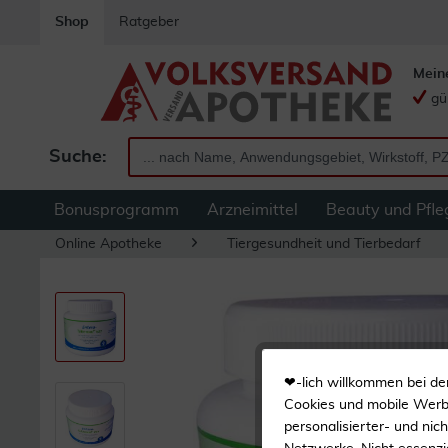
Shop
Ratgeber
Mein
gü
Suche:
Bonusprogramm
Arzneimittel
Beauty und Pfle
Online Apotheke
Tiergesundheit und Tierbedarf
❤-lich willkommen bei de
Cookies und mobile Werbe
personalisierter- und nic