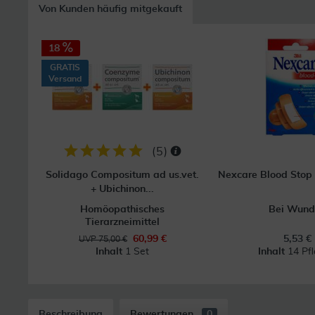
Von Kunden häufig mitgekauft
18
GRATIS
Versand
(
5
)
Solidago Compositum ad us.vet.
Nexcare Blood Stop P
+ Ubichinon...
Homöopathisches
Bei Wund
Tierarzneimittel
60,99 €
5,53 €
UVP 75,00 €
Inhalt
1 Set
Inhalt
14 Pfl
Beschreibung
Bewertungen
0