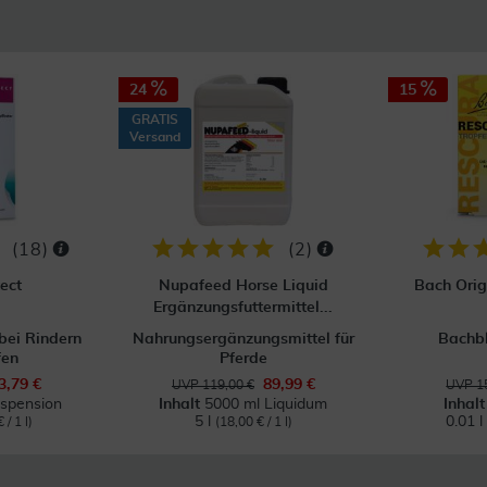
24
15
GRATIS
Versand
(
18
)
(
2
)
ect
Nupafeed Horse Liquid
Bach Orig
Ergänzungsfuttermittel...
bei Rindern
Nahrungsergänzungsmittel für
Bachb
fen
Pferde
3,79 €
89,99 €
UVP 119,00 €
UVP 15
spension
Inhalt
5000 ml Liquidum
Inhal
5 l
0.01 l
 / 1 l)
(18,00 € / 1 l)