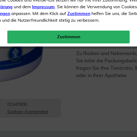
elle Cookies und Werbe-IDs setzen wir nur mit Ihrer Zustimmung. We
lärung
und dem
Impressum
. Sie können die Verwendung von Cookie
Inhalt
100 g Pulver
ungen
anpassen. Mit dem Klick auf
Zustimmen
helfen Sie uns, die Seit
und die Nutzerfreundlichkeit stetig zu verbessern.
Gratis Versand ab 19 €
Zustimmen
Zu Risiken und Nebenwirk
Sie bitte die Packungsbei
fragen Sie Ihre Tierärztin, 
oder in Ihrer Apotheke.
01347800
Sophien Arzneimittel