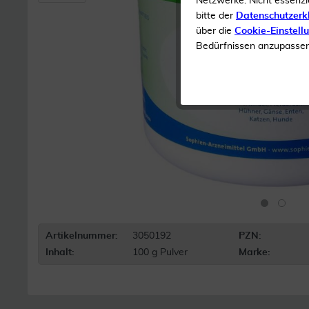
Netzwerke. Nicht essenzi
bitte der
Datenschutzerk
über die
Cookie-Einstell
Bedürfnissen anzupassen 
Artikelnummer:
3050192
PZN:
Inhalt:
100 g Pulver
Marke: