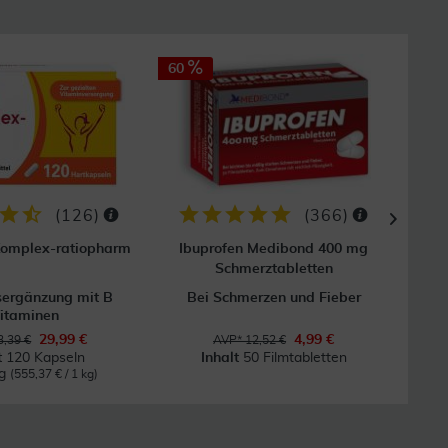
60
(
126
)
(
366
)
Komplex-ratiopharm
Ibuprofen Medibond 400 mg
Blu
Schmerztabletten
ergänzung mit B
Bei Schmerzen und Fieber
itaminen
29,99 €
4,99 €
,39 €
AVP* 12,52 €
t
120 Kapseln
Inhalt
50 Filmtabletten
kg
(555,37 € / 1 kg)