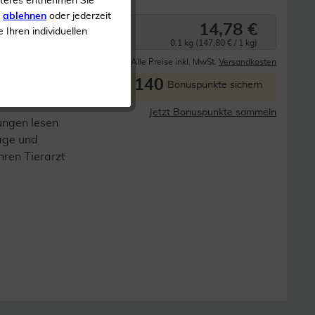
iteres entnehmen Sie
s
ablehnen
oder jederzeit
14,78 €
e Ihren individuellen
0.1 kg (147,80 € / 1 kg)
Derzeit nicht lieferbar
Alle Preise inkl. MwSt.
Versandkosten
140
P
Bonuspunkte sichern
Jetzt Bonuspunkte sammeln
ungen lesen
lage und
Ihren Tierarzt