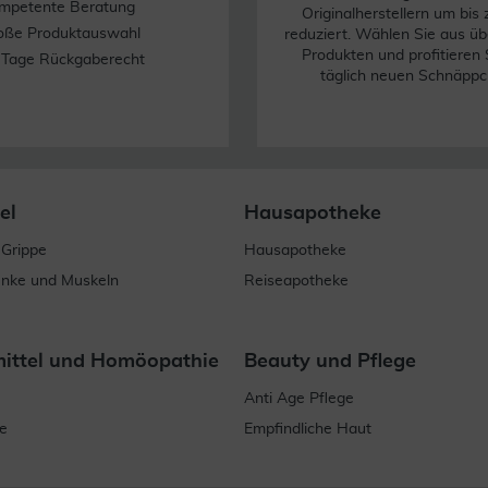
mpetente Beratung
Originalherstellern um bis
oße Produktauswahl
reduziert. Wählen Sie aus üb
Produkten und profitieren 
 Tage Rückgaberecht
täglich neuen Schnäppc
el
Hausapotheke
 Grippe
Hausapotheke
enke und Muskeln
Reiseapotheke
mittel und Homöopathie
Beauty und Pflege
Anti Age Pflege
e
Empfindliche Haut