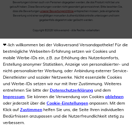
Bewertungen können auch von Personen abgegeben werden, die das Produkt nicht bei uns
gekauft haben. Diese Bewertungen werden nicht gesondert gekennzeichnet. Bitte beachten Sie,
dass alle Bewertungen
unserer Bewertungsrichtlinie
entsprechen müssen. Jede eingehende
Bewertung wird einer sorgfältigen manuellen Authentizitätskontrolle unterzogen und kann
gegebenfalls abgelehnt oder gelöscht werden.
Copyright ©2026 Volksversand - Alle Rechte vorbehalten
❤-lich willkommen bei der Volksversand Versandapotheke! Für die
bestmögliche Webseiten-Erfahrung setzen wir Cookies und
mobile Werbe-IDs ein, z.B. zur Erhöhung des Nutzerkomforts,
Erstellung anonymer Statistiken, Anzeige von personalisierter- und
nicht-personalisierter Werbung, oder Anbindung externer Service-
Dienstleister und sozialer Netzwerke. Nicht essenzielle Cookies
und Werbe-IDs setzen wir nur mit Ihrer Zustimmung. Weiteres
entnehmen Sie bitte der
Datenschutzerklärung
und dem
Impressum
. Sie können die Verwendung von Cookies
ablehnen
oder jederzeit über die
Cookie-Einstellungen
anpassen. Mit dem
Klick auf
Zustimmen
helfen Sie uns, die Seite Ihren individuellen
Bedürfnissen anzupassen und die Nutzerfreundlichkeit stetig zu
verbessern.