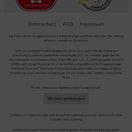
Datenschutz
AGB
Impressum
Alle Preise sind inkl. der gestzlichen MwSt. Preisänderungen und Irrtum vorbehalten. Die Lieferung
erfolgt nur innerhalb von Deutschland.
*AVP= Der einheitliche Produkt-Abgabepreis, der für den Ausnahmefall der Abgabe und
Abrechnung zu Lasten der gesetzlichen Krankenkassen (KK) vom Hersteller gegenüber der
Informationsstelle für Arzneispezialitäten GmbH (IFA) gem. § III 1, S. 2 AMG anzugeben ist und im
Erstattungsfall abzügl. 5% von der KK an die Apotheke ausgezahlt wird. Bei Doppelpackungen
Summe der Einzel-AVP. Volksversand Versandapotheke liefert schnell, zuverlässig und diskret.
Schenken Sie uns Ihr Vertrauen und überzeugen Sie sich von den vielen Vorteilen unseres Online-
Shops!
Für den Widerruf einer Bestellung nutzen Sie das Formular:
Vertrag widerrufen
Zu Risiken und Nebenwirkungen lesen Sie die Packungsbeilage und fragen Sie Ihre Ärztin, Ihren
Arzt oder in Ihrer Apotheke.
Alle Besucher unserer Webseite sind herzlich eingeladen, Produktbewertungen abzugeben.