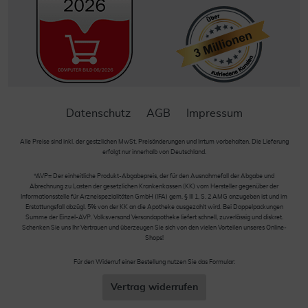
Datenschutz
AGB
Impressum
Alle Preise sind inkl. der gestzlichen MwSt. Preisänderungen und Irrtum vorbehalten. Die Lieferung
erfolgt nur innerhalb von Deutschland.
*AVP= Der einheitliche Produkt-Abgabepreis, der für den Ausnahmefall der Abgabe und
Abrechnung zu Lasten der gesetzlichen Krankenkassen (KK) vom Hersteller gegenüber der
Informationsstelle für Arzneispezialitäten GmbH (IFA) gem. § III 1, S. 2 AMG anzugeben ist und im
Erstattungsfall abzügl. 5% von der KK an die Apotheke ausgezahlt wird. Bei Doppelpackungen
Summe der Einzel-AVP. Volksversand Versandapotheke liefert schnell, zuverlässig und diskret.
Schenken Sie uns Ihr Vertrauen und überzeugen Sie sich von den vielen Vorteilen unseres Online-
Shops!
Für den Widerruf einer Bestellung nutzen Sie das Formular:
Vertrag widerrufen