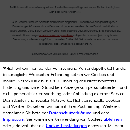
Zu Risiken und Nebenwirkungen lesen Sie die Packungsbeilage und fragen Sie Ihre Ärztin, Ihren
Arzt oder in Ihrer Apotheke.
Alle Besucher unserer Webseite sind herzlich eingeladen, Produktbewertungen abzugeben.
Bewertungen können auch von Personen abgegeben werden, die das Produkt nicht bei uns
gekauft haben. Diese Bewertungen werden nicht gesondert gekennzeichnet. Bitte beachten Sie,
dass alle Bewertungen
unserer Bewertungsrichtlinie
entsprechen müssen. Jede eingehende
Bewertung wird einer sorgfältigen manuellen Authentizitätskontrolle unterzogen und kann
gegebenfalls abgelehnt oder gelöscht werden.
Copyright ©2026 Volksversand - Alle Rechte vorbehalten
❤-lich willkommen bei der Volksversand Versandapotheke! Für die
bestmögliche Webseiten-Erfahrung setzen wir Cookies und
mobile Werbe-IDs ein, z.B. zur Erhöhung des Nutzerkomforts,
Erstellung anonymer Statistiken, Anzeige von personalisierter- und
nicht-personalisierter Werbung, oder Anbindung externer Service-
Dienstleister und sozialer Netzwerke. Nicht essenzielle Cookies
und Werbe-IDs setzen wir nur mit Ihrer Zustimmung. Weiteres
entnehmen Sie bitte der
Datenschutzerklärung
und dem
Impressum
. Sie können die Verwendung von Cookies
ablehnen
oder jederzeit über die
Cookie-Einstellungen
anpassen. Mit dem