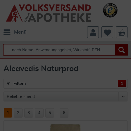
Menü
Aleavedis Naturprod
Filtern
1
1
2
3
4
5
...
6