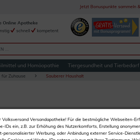
Jetzt Bonuspunkte sammeln &
e Online Apotheke
nstig
schnell
kompetent
ilmittel und Homöopathie
Tiergesundheit und Tierbedarf
s für Zuhause
Sauberer Haushalt
1 Tropfen Geruch 
r Volksversand Versandapotheke! Für die bestmögliche Webseiten-Er
-IDs ein, z.B. zur Erhöhung des Nutzerkomforts, Erstellung anonymer 
Für daheim und unterwe
ht-personalisierter Werbung, oder Anbindung externer Service-Dienstle
Mit Minzduft