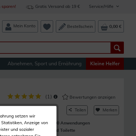
 sparen!
Gratis Versand ab 19 €
Service/Hilfe
Mein Konto
Bestellschein
0,00 €
Abnehmen, Sport und Ernährung
Kleine Helfer
(
1
)
Bewertungen anzeigen
Stop 20 ml
Teilen
Merken
fahrung setzen wir
Statistiken, Anzeige von
gs
Für über 400 Anwendungen
ister und sozialer
Für Bad und Toilette