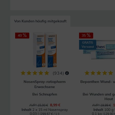
Von Kunden häufig mitgekauft
40
35
GRATIS
Versand
(
934
)
NasenSpray-ratiopharm
Bepanthen Wund- u
Erwachsene
Bei Schnupfen
Bei Wunden und g
Haut
8,99 €
1
AVP* 15,00 €
AVP* 19,99 €
Inhalt
2 x 15 ml Nasenspray
Inhalt
100 g 
0.03 l
0.1 kg
(299,67 € / 1 l)
(129,90 €