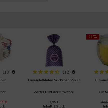
33
(
10
)
(
12
)
cher
Lavendelblüten Säckchen Violet
Citronel
cher
Zarter Duft der Provence
Zur 
,99 €
3,95 €
UVP 
ück
Inhalt
1 Stück
In