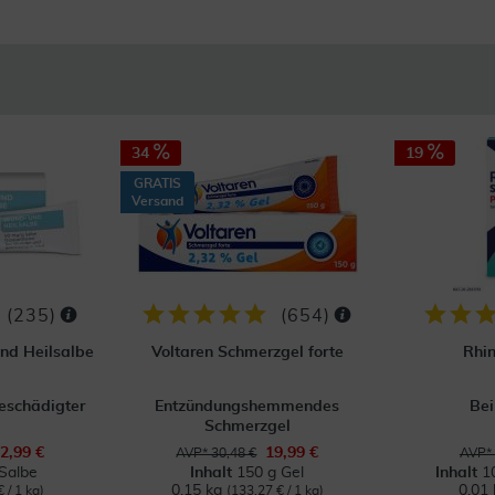
34
19
GRATIS
Versand
(
235
)
(
654
)
nd Heilsalbe
Voltaren Schmerzgel forte
Rhin
eschädigter
Entzündungshemmendes
Bei
Schmerzgel
2,99 €
19,99 €
AVP* 30,48 €
AVP* 
Salbe
Inhalt
150 g Gel
Inhalt
1
0.15 kg
0.01 
 / 1 kg)
(133,27 € / 1 kg)