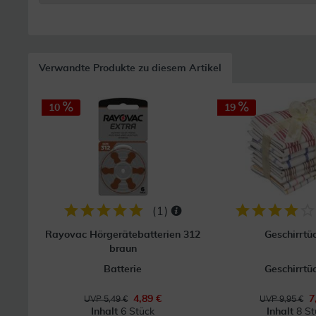
Verwandte Produkte zu diesem Artikel
10
19
(
1
)
Rayovac Hörgerätebatterien 312
Geschirrtü
braun
Batterie
Geschirrtü
4,89 €
7
UVP 5,49 €
UVP 9,95 €
Inhalt
6 Stück
Inhalt
8 St