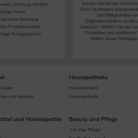
Kaufen Sie bei der Versand
hnelle Lieferung mit DHL
Ihres Vertrauens Markenme
nstige Preise
und Pflegeartikel vo
mpetente Beratung
Originalherstellern um bis
oße Produktauswahl
reduziert. Wählen Sie aus üb
Produkten und profitieren 
 Tage Rückgaberecht
täglich neuen Schnäppc
el
Hausapotheke
 Grippe
Hausapotheke
enke und Muskeln
Reiseapotheke
mittel und Homöopathie
Beauty und Pflege
Anti Age Pflege