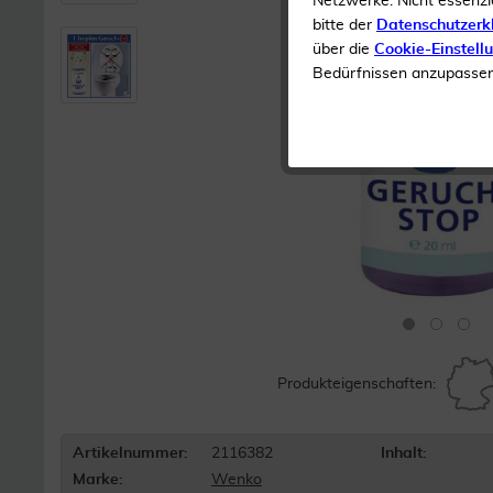
Netzwerke. Nicht essenzi
bitte der
Datenschutzerk
über die
Cookie-Einstell
Bedürfnissen anzupassen 
Produkteigenschaften:
Artikelnummer:
2116382
Inhalt:
Marke:
Wenko