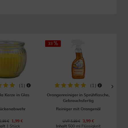
33
44
(
1
)
(
1
)
la Kerze in Glas
Orangenreiniger in Sprühflasche,
Or
Gebrauchsfertig
Mückenabwehr
Reiniger mit Orangenöl
1,99 €
3,99 €
2,99 €
UVP 5,99 €
halt
1 Stück
Inhalt
500 ml Flüssigkeit
In