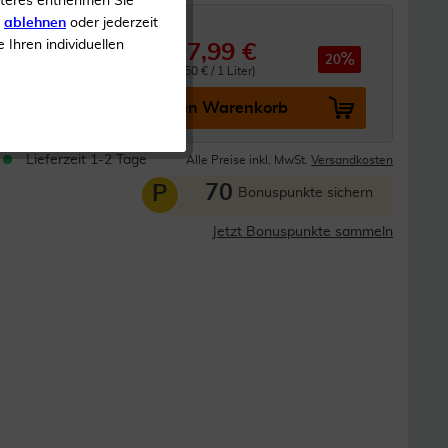
iteres entnehmen Sie
s
ablehnen
oder jederzeit
e Ihren individuellen
7,99 €
9,99 €
20
0.02 Liter (399,50 € / 1 Liter)
In den Warenkorb
Lieferzeit 1-2 Tage
Alle Preise inkl. MwSt.
Versandkosten
70
P
Bonuspunkte sichern
Jetzt Bonuspunkte sammeln