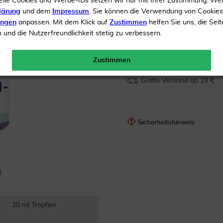
elle Cookies und Werbe-IDs setzen wir nur mit Ihrer Zustimmung. We
lärung
und dem
Impressum
. Sie können die Verwendung von Cookie
Inhalt
20 ml Tropfen
ungen
anpassen. Mit dem Klick auf
Zustimmen
helfen Sie uns, die Seit
UVP 
und die Nutzerfreundlichkeit stetig zu verbessern.
Menge:
Zustimmen
Gratis Versand ab 19 €
Sicherheitshinweis
20 ml Tropfen