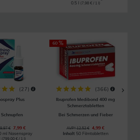
0.5 l
(7,98 € / 1 l)
60
29
GRAT
Vers
(
27
)
(
366
)
ospray Plus
Ibuprofen Medibond 400 mg
Schmerztabletten
 Schnupfen
Bei Schmerzen und Fieber
7,99 €
4,99 €
9,97 €
AVP* 12,52 €
0 ml Nasenspray
Inhalt
50 Filmtabletten
I
l
(799,00 € / 1 l)