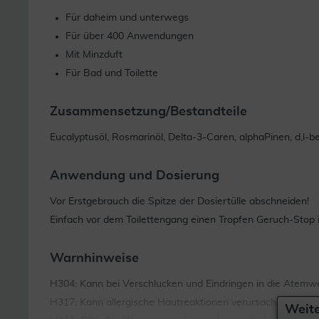
Für daheim und unterwegs
Für über 400 Anwendungen
Mit Minzduft
Für Bad und Toilette
Zusammensetzung/Bestandteile
Eucalyptusöl, Rosmarinöl, Delta-3-Caren, alphaPinen, d,l-b
Anwendung und Dosierung
Vor Erstgebrauch die Spitze der Dosiertülle abschneiden!
Einfach vor dem Toilettengang einen Tropfen Geruch-Stop in
Warnhinweise
H304: Kann bei Verschlucken und Eindringen in die Atemwe
H317: Kann allergische Hautreaktionen verursachen
Weite