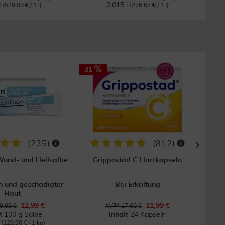
l
0.015 l
(539,00 € / 1 l)
(276,67 € / 1 l)
31
32
(
235
)
(
812
)
und- und Heilsalbe
Grippostad C Hartkapseln
 und geschädigter
Bei Erkältung
Bei
Haut
12,99 €
11,99 €
9,99 €
AVP* 17,60 €
lt
100 g Salbe
Inhalt
24 Kapseln
I
g
(129,90 € / 1 kg)