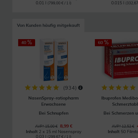
0.01 l
0.015 l
(799,00 € / 1 l)
(332,67 
Von Kunden häufig mitgekauft
40
60
(
934
)
NasenSpray-ratiopharm
Ibuprofen Medib
Erwachsene
Schmerztabl
Bei Schnupfen
Bei Schmerzen u
8,99 €
AVP* 15,00 €
AVP* 12,52 €
Inhalt
2 x 15 ml Nasenspray
Inhalt
50 Filmt
0.03 l
(299,67 € / 1 l)