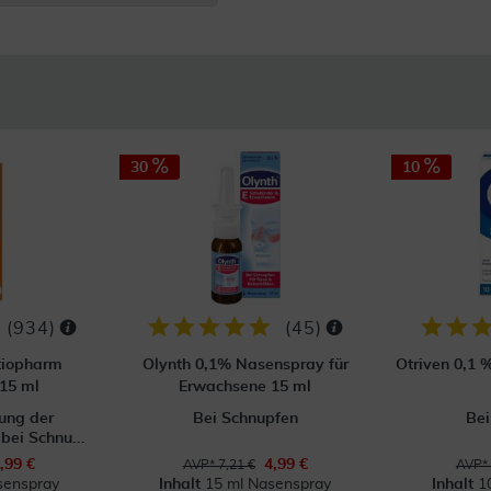
30
10
(
934
)
(
45
)
tiopharm
Olynth 0,1% Nasenspray für
Otriven 0,1 
15 ml
Erwachsene 15 ml
ung der
Bei Schnupfen
Bei
ei Schnu...
,99 €
4,99 €
AVP* 7,21 €
AVP* 
senspray
Inhalt
15 ml Nasenspray
Inhalt
1