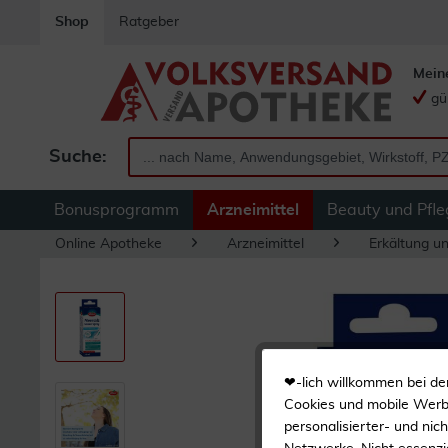
Shop
Ratgeber
Mein
gü
Suche:
Bonusprogramm
Arzneimittel
Beauty und Pfle
Online Apotheke
Arzneimittel
Erkältung u
❤-lich willkommen bei de
Cookies und mobile Werbe
personalisierter- und nic