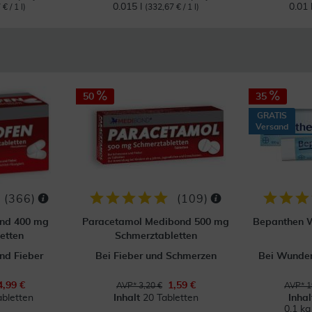
0.015 l
0.01 
€ / 1 l)
(332,67 € / 1 l)
50
35
GRATIS
Versand
(
366
)
(
109
)
ond 400 mg
Paracetamol Medibond 500 mg
Bepanthen W
etten
Schmerztabletten
nd Fieber
Bei Fieber und Schmerzen
Bei Wunden
4,99 €
1,59 €
AVP* 3,20 €
AVP* 1
abletten
Inhalt
20 Tabletten
Inha
0.1 k