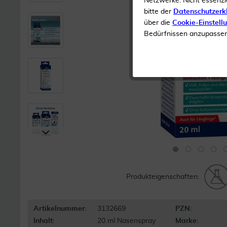
Netzwerke. Nicht essenzi
bitte der
Datenschutzerk
über die
Cookie-Einstell
Bedürfnissen anzupassen 
Produkteigenschaften:
Artikelnummer:
3132669
PZN:
Inhalt:
20 ml Nasenspray
Marke: