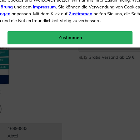
elle Cookies und Werbe-IDs setzen wir nur mit Ihrer Zustimmung. We
Befeuchtet die Nasenschl
lärung
und dem
Impressum
. Sie können die Verwendung von Cookie
B. bei geringer Luftfeuch
ungen
anpassen. Mit dem Klick auf
Zustimmen
helfen Sie uns, die Seit
und die Nutzerfreundlichkeit stetig zu verbessern.
Inhalt
20 ml Nasenspray
Zustimmen
Menge:
Gratis Versand ab 19 €
16893833
Abtei