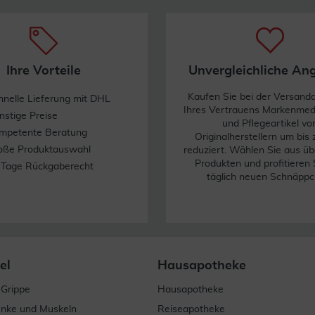
Ihre Vorteile
Unvergleichliche An
Kaufen Sie bei der Versand
hnelle Lieferung mit DHL
Ihres Vertrauens Markenme
nstige Preise
und Pflegeartikel vo
mpetente Beratung
Originalherstellern um bis
oße Produktauswahl
reduziert. Wählen Sie aus üb
Produkten und profitieren 
 Tage Rückgaberecht
täglich neuen Schnäppc
el
Hausapotheke
 Grippe
Hausapotheke
enke und Muskeln
Reiseapotheke