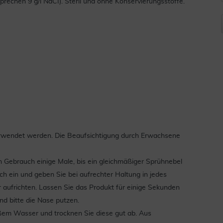
rechen 9 g/l NaCI). Steril und ohne Konservierungsstoffe.
verwendet werden. Die Beaufsichtigung durch Erwachsene
 Gebrauch einige Male, bis ein gleichmäßiger Sprühnebel
och ein und geben Sie bei aufrechter Haltung in jedes
 aufrichten. Lassen Sie das Produkt für einige Sekunden
d bitte die Nase putzen.
em Wasser und trocknen Sie diese gut ab. Aus