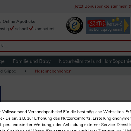
Jetzt Bonuspunkte sammeln &
e Online Apotheke
nstig
schnell
kompetent
ge
Familie und Baby
Naturheilmittel und Homöopathi
nd Grippe
Nasennebenhöhlen
Abtei Meersalz Na
r Volksversand Versandapotheke! Für die bestmögliche Webseiten-Er
-IDs ein, z.B. zur Erhöhung des Nutzerkomforts, Erstellung anonymer 
Aus 100% natürlichem M
ht-personalisierter Werbung, oder Anbindung externer Service-Dienstle