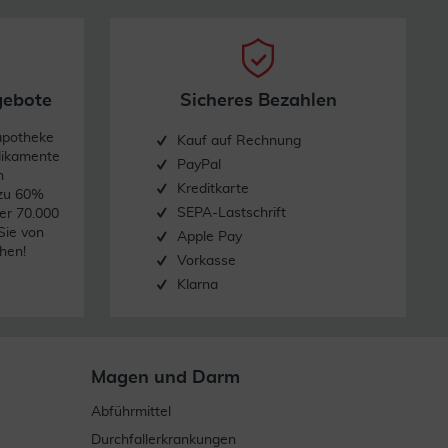
gebote
Sicheres Bezahlen
apotheke
Kauf auf Rechnung
dikamente
PayPal
n
Kreditkarte
 zu 60%
SEPA-Lastschrift
er 70.000
Sie von
Apple Pay
hen!
Vorkasse
Klarna
Magen und Darm
Abführmittel
Durchfallerkrankungen