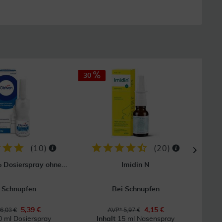
30
30
(
10
)
(
20
)
% Dosierspray ohne...
Imidin N
Sn
 Schnupfen
Bei Schnupfen
Wirk
5,39 €
4,15 €
6,03 €
AVP* 5,97 €
0 ml Dosierspray
Inhalt
15 ml Nasenspray