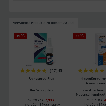
Verwandte Produkte zu diesem Artikel
19
33
(
27
)
Rhinospray Plus
NasenSpray-ra
Erwachsene 
Bei Schnupfen
Zur Abschwell
Nasenschleimhaut b
7,99 €
4
AVP* 9,97 €
AVP* 7,50 €
Inhalt
10 ml Nasenspray
Inhalt
15 ml Na