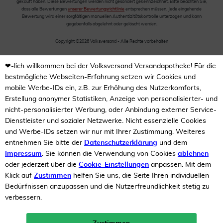
gekauft haben. Diese Bewertungen werden nicht gesondert gekennzeichnet. Bitte beachten Sie,
dass alle Bewertungen
unserer Bewertungsrichtlinie
entsprechen müssen. Jede eingehende
Bewertung wird einer sorgfältigen manuellen Authentizitätskontrolle unterzogen und kann
gegebenfalls abgelehnt oder gelöscht werden.
Copyright ©2026 Volksversand - Alle Rechte vorbehalten
❤-lich willkommen bei der Volksversand Versandapotheke! Für die
bestmögliche Webseiten-Erfahrung setzen wir Cookies und
mobile Werbe-IDs ein, z.B. zur Erhöhung des Nutzerkomforts,
Erstellung anonymer Statistiken, Anzeige von personalisierter- und
nicht-personalisierter Werbung, oder Anbindung externer Service-
Dienstleister und sozialer Netzwerke. Nicht essenzielle Cookies
und Werbe-IDs setzen wir nur mit Ihrer Zustimmung. Weiteres
entnehmen Sie bitte der
Datenschutzerklärung
und dem
Impressum
. Sie können die Verwendung von Cookies
ablehnen
oder jederzeit über die
Cookie-Einstellungen
anpassen. Mit dem
Klick auf
Zustimmen
helfen Sie uns, die Seite Ihren individuellen
Bedürfnissen anzupassen und die Nutzerfreundlichkeit stetig zu
verbessern.