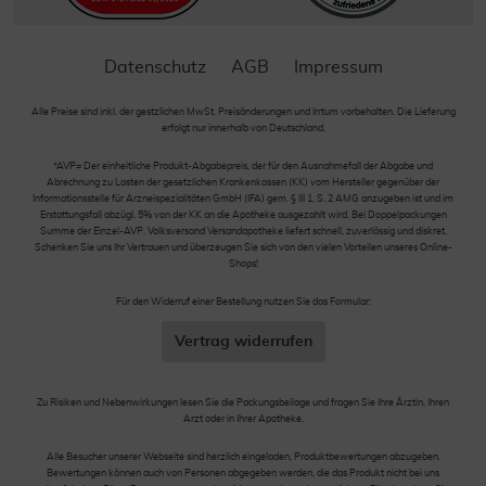
Datenschutz
AGB
Impressum
Alle Preise sind inkl. der gestzlichen MwSt. Preisänderungen und Irrtum vorbehalten. Die Lieferung
erfolgt nur innerhalb von Deutschland.
*AVP= Der einheitliche Produkt-Abgabepreis, der für den Ausnahmefall der Abgabe und
Abrechnung zu Lasten der gesetzlichen Krankenkassen (KK) vom Hersteller gegenüber der
Informationsstelle für Arzneispezialitäten GmbH (IFA) gem. § III 1, S. 2 AMG anzugeben ist und im
Erstattungsfall abzügl. 5% von der KK an die Apotheke ausgezahlt wird. Bei Doppelpackungen
Summe der Einzel-AVP. Volksversand Versandapotheke liefert schnell, zuverlässig und diskret.
Schenken Sie uns Ihr Vertrauen und überzeugen Sie sich von den vielen Vorteilen unseres Online-
Shops!
Für den Widerruf einer Bestellung nutzen Sie das Formular:
Vertrag widerrufen
Zu Risiken und Nebenwirkungen lesen Sie die Packungsbeilage und fragen Sie Ihre Ärztin, Ihren
Arzt oder in Ihrer Apotheke.
Alle Besucher unserer Webseite sind herzlich eingeladen, Produktbewertungen abzugeben.
Bewertungen können auch von Personen abgegeben werden, die das Produkt nicht bei uns