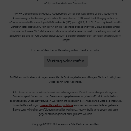
erfolgt nur innerhalb von Deutschland.
*AVP= Der einheitliche Produkt-Abgabepreis, der für den Ausnahmefall der Abgabe und
Abrechnung zu Lasten der gesetzlichen Krankenkassen (KK) vom Hersteller gegenüber der
Informationsstelle für Arzneispezialitäten GmbH (IFA) gem. § III 1, S. 2 AMG anzugeben ist und im
Erstattungsfall abzügl. 5% von der KK an die Apotheke ausgezahlt wird. Bei Doppelpackungen
Summe der Einzel-AVP. Volksversand Versandapotheke liefert schnell, zuverlässig und diskret.
Schenken Sie uns Ihr Vertrauen und überzeugen Sie sich von den vielen Vorteilen unseres Online-
Shops!
Für den Widerruf einer Bestellung nutzen Sie das Formular:
Vertrag widerrufen
Zu Risiken und Nebenwirkungen lesen Sie die Packungsbeilage und fragen Sie Ihre Ärztin, Ihren
Arzt oder in Ihrer Apotheke.
Alle Besucher unserer Webseite sind herzlich eingeladen, Produktbewertungen abzugeben.
Bewertungen können auch von Personen abgegeben werden, die das Produkt nicht bei uns
gekauft haben. Diese Bewertungen werden nicht gesondert gekennzeichnet. Bitte beachten Sie,
dass alle Bewertungen
unserer Bewertungsrichtlinie
entsprechen müssen. Jede eingehende
Bewertung wird einer sorgfältigen manuellen Authentizitätskontrolle unterzogen und kann
gegebenfalls abgelehnt oder gelöscht werden.
Copyright ©2026 Volksversand - Alle Rechte vorbehalten