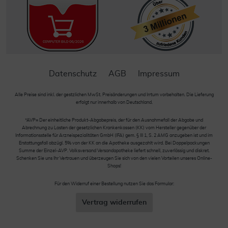
Datenschutz
AGB
Impressum
Alle Preise sind inkl. der gestzlichen MwSt. Preisänderungen und Irrtum vorbehalten. Die Lieferung
erfolgt nur innerhalb von Deutschland.
*AVP= Der einheitliche Produkt-Abgabepreis, der für den Ausnahmefall der Abgabe und
Abrechnung zu Lasten der gesetzlichen Krankenkassen (KK) vom Hersteller gegenüber der
Informationsstelle für Arzneispezialitäten GmbH (IFA) gem. § III 1, S. 2 AMG anzugeben ist und im
Erstattungsfall abzügl. 5% von der KK an die Apotheke ausgezahlt wird. Bei Doppelpackungen
Summe der Einzel-AVP. Volksversand Versandapotheke liefert schnell, zuverlässig und diskret.
Schenken Sie uns Ihr Vertrauen und überzeugen Sie sich von den vielen Vorteilen unseres Online-
Shops!
Für den Widerruf einer Bestellung nutzen Sie das Formular:
Vertrag widerrufen