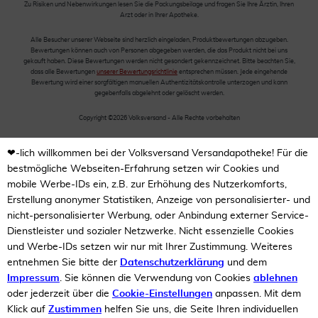
Zu Risiken und Nebenwirkungen lesen Sie die Packungsbeilage und fragen Sie Ihre Ärztin, Ihren
Arzt oder in Ihrer Apotheke.
Alle Besucher unserer Webseite sind herzlich eingeladen, Produktbewertungen abzugeben.
Bewertungen können auch von Personen abgegeben werden, die das Produkt nicht bei uns
gekauft haben. Diese Bewertungen werden nicht gesondert gekennzeichnet. Bitte beachten Sie,
dass alle Bewertungen
unserer Bewertungsrichtlinie
entsprechen müssen. Jede eingehende
Bewertung wird einer sorgfältigen manuellen Authentizitätskontrolle unterzogen und kann
gegebenfalls abgelehnt oder gelöscht werden.
Copyright ©2026 Volksversand - Alle Rechte vorbehalten
❤-lich willkommen bei der Volksversand Versandapotheke! Für die
bestmögliche Webseiten-Erfahrung setzen wir Cookies und
mobile Werbe-IDs ein, z.B. zur Erhöhung des Nutzerkomforts,
Erstellung anonymer Statistiken, Anzeige von personalisierter- und
nicht-personalisierter Werbung, oder Anbindung externer Service-
Dienstleister und sozialer Netzwerke. Nicht essenzielle Cookies
und Werbe-IDs setzen wir nur mit Ihrer Zustimmung. Weiteres
entnehmen Sie bitte der
Datenschutzerklärung
und dem
Impressum
. Sie können die Verwendung von Cookies
ablehnen
oder jederzeit über die
Cookie-Einstellungen
anpassen. Mit dem
Klick auf
Zustimmen
helfen Sie uns, die Seite Ihren individuellen