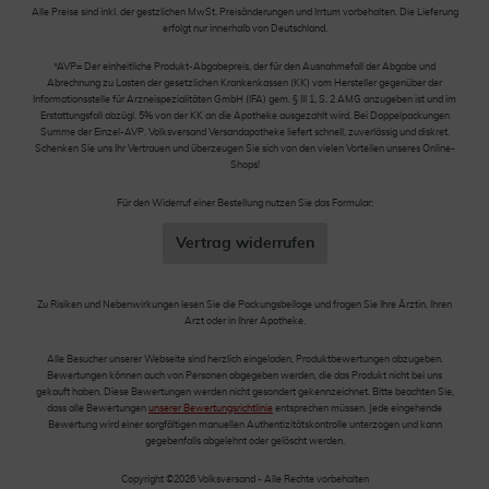
Alle Preise sind inkl. der gestzlichen MwSt. Preisänderungen und Irrtum vorbehalten. Die Lieferung
erfolgt nur innerhalb von Deutschland.
*AVP= Der einheitliche Produkt-Abgabepreis, der für den Ausnahmefall der Abgabe und
Abrechnung zu Lasten der gesetzlichen Krankenkassen (KK) vom Hersteller gegenüber der
Informationsstelle für Arzneispezialitäten GmbH (IFA) gem. § III 1, S. 2 AMG anzugeben ist und im
Erstattungsfall abzügl. 5% von der KK an die Apotheke ausgezahlt wird. Bei Doppelpackungen
Summe der Einzel-AVP. Volksversand Versandapotheke liefert schnell, zuverlässig und diskret.
Schenken Sie uns Ihr Vertrauen und überzeugen Sie sich von den vielen Vorteilen unseres Online-
Shops!
Für den Widerruf einer Bestellung nutzen Sie das Formular:
Vertrag widerrufen
Zu Risiken und Nebenwirkungen lesen Sie die Packungsbeilage und fragen Sie Ihre Ärztin, Ihren
Arzt oder in Ihrer Apotheke.
Alle Besucher unserer Webseite sind herzlich eingeladen, Produktbewertungen abzugeben.
Bewertungen können auch von Personen abgegeben werden, die das Produkt nicht bei uns
gekauft haben. Diese Bewertungen werden nicht gesondert gekennzeichnet. Bitte beachten Sie,
dass alle Bewertungen
unserer Bewertungsrichtlinie
entsprechen müssen. Jede eingehende
Bewertung wird einer sorgfältigen manuellen Authentizitätskontrolle unterzogen und kann
gegebenfalls abgelehnt oder gelöscht werden.
Copyright ©2026 Volksversand - Alle Rechte vorbehalten