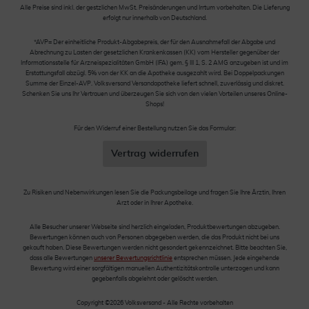
Alle Preise sind inkl. der gestzlichen MwSt. Preisänderungen und Irrtum vorbehalten. Die Lieferung
erfolgt nur innerhalb von Deutschland.
*AVP= Der einheitliche Produkt-Abgabepreis, der für den Ausnahmefall der Abgabe und
Abrechnung zu Lasten der gesetzlichen Krankenkassen (KK) vom Hersteller gegenüber der
Informationsstelle für Arzneispezialitäten GmbH (IFA) gem. § III 1, S. 2 AMG anzugeben ist und im
Erstattungsfall abzügl. 5% von der KK an die Apotheke ausgezahlt wird. Bei Doppelpackungen
Summe der Einzel-AVP. Volksversand Versandapotheke liefert schnell, zuverlässig und diskret.
Schenken Sie uns Ihr Vertrauen und überzeugen Sie sich von den vielen Vorteilen unseres Online-
Shops!
Für den Widerruf einer Bestellung nutzen Sie das Formular:
Vertrag widerrufen
Zu Risiken und Nebenwirkungen lesen Sie die Packungsbeilage und fragen Sie Ihre Ärztin, Ihren
Arzt oder in Ihrer Apotheke.
Alle Besucher unserer Webseite sind herzlich eingeladen, Produktbewertungen abzugeben.
Bewertungen können auch von Personen abgegeben werden, die das Produkt nicht bei uns
gekauft haben. Diese Bewertungen werden nicht gesondert gekennzeichnet. Bitte beachten Sie,
dass alle Bewertungen
unserer Bewertungsrichtlinie
entsprechen müssen. Jede eingehende
Bewertung wird einer sorgfältigen manuellen Authentizitätskontrolle unterzogen und kann
gegebenfalls abgelehnt oder gelöscht werden.
Copyright ©2026 Volksversand - Alle Rechte vorbehalten