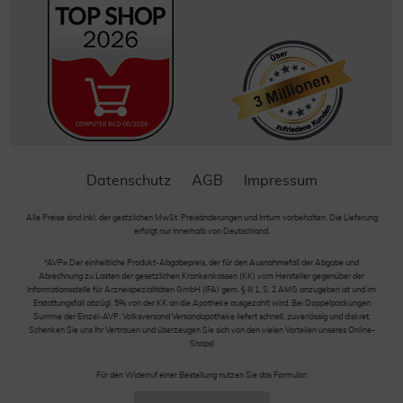
Datenschutz
AGB
Impressum
Alle Preise sind inkl. der gestzlichen MwSt. Preisänderungen und Irrtum vorbehalten. Die Lieferung
erfolgt nur innerhalb von Deutschland.
*AVP= Der einheitliche Produkt-Abgabepreis, der für den Ausnahmefall der Abgabe und
Abrechnung zu Lasten der gesetzlichen Krankenkassen (KK) vom Hersteller gegenüber der
Informationsstelle für Arzneispezialitäten GmbH (IFA) gem. § III 1, S. 2 AMG anzugeben ist und im
Erstattungsfall abzügl. 5% von der KK an die Apotheke ausgezahlt wird. Bei Doppelpackungen
Summe der Einzel-AVP. Volksversand Versandapotheke liefert schnell, zuverlässig und diskret.
Schenken Sie uns Ihr Vertrauen und überzeugen Sie sich von den vielen Vorteilen unseres Online-
Shops!
Für den Widerruf einer Bestellung nutzen Sie das Formular: