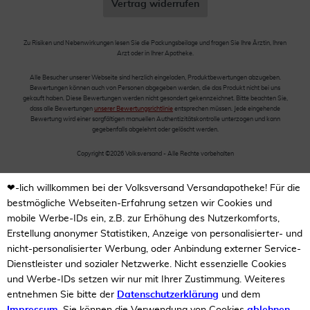
Vertrag widerrufen
Zu Risiken und Nebenwirkungen lesen Sie die Packungsbeilage und fragen Sie Ihre Ärztin, Ihren
Arzt oder in Ihrer Apotheke.
Alle Besucher unserer Webseite sind herzlich eingeladen, Produktbewertungen abzugeben.
Bewertungen können auch von Personen abgegeben werden, die das Produkt nicht bei uns
gekauft haben. Diese Bewertungen werden nicht gesondert gekennzeichnet. Bitte beachten Sie,
dass alle Bewertungen
unserer Bewertungsrichtlinie
entsprechen müssen. Jede eingehende
Bewertung wird einer sorgfältigen manuellen Authentizitätskontrolle unterzogen und kann
gegebenfalls abgelehnt oder gelöscht werden.
Copyright ©2026 Volksversand - Alle Rechte vorbehalten
❤-lich willkommen bei der Volksversand Versandapotheke! Für die
bestmögliche Webseiten-Erfahrung setzen wir Cookies und
mobile Werbe-IDs ein, z.B. zur Erhöhung des Nutzerkomforts,
Erstellung anonymer Statistiken, Anzeige von personalisierter- und
nicht-personalisierter Werbung, oder Anbindung externer Service-
Dienstleister und sozialer Netzwerke. Nicht essenzielle Cookies
und Werbe-IDs setzen wir nur mit Ihrer Zustimmung. Weiteres
entnehmen Sie bitte der
Datenschutzerklärung
und dem