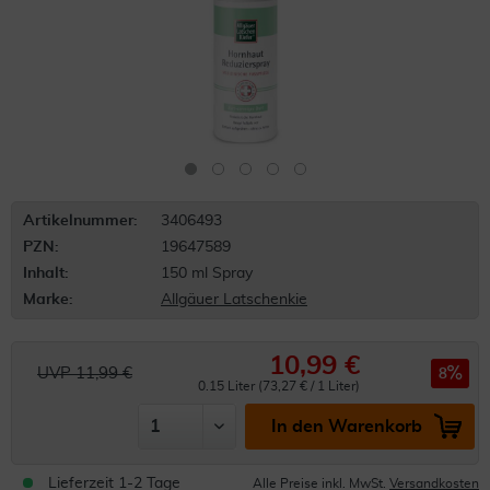
Artikelnummer:
3406493
PZN:
19647589
Inhalt:
150 ml Spray
Marke:
Allgäuer Latschenkie
10,99 €
UVP 11,99 €
8
0.15 Liter (73,27 € / 1 Liter)
In den Warenkorb
Lieferzeit 1-2 Tage
Alle Preise inkl. MwSt.
Versandkosten