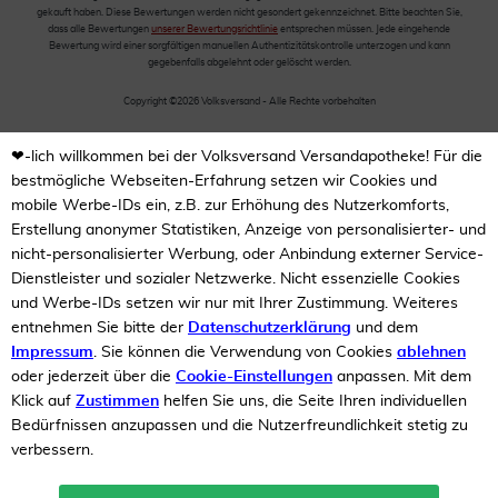
gekauft haben. Diese Bewertungen werden nicht gesondert gekennzeichnet. Bitte beachten Sie,
dass alle Bewertungen
unserer Bewertungsrichtlinie
entsprechen müssen. Jede eingehende
Bewertung wird einer sorgfältigen manuellen Authentizitätskontrolle unterzogen und kann
gegebenfalls abgelehnt oder gelöscht werden.
Copyright ©2026 Volksversand - Alle Rechte vorbehalten
❤-lich willkommen bei der Volksversand Versandapotheke! Für die
bestmögliche Webseiten-Erfahrung setzen wir Cookies und
mobile Werbe-IDs ein, z.B. zur Erhöhung des Nutzerkomforts,
Erstellung anonymer Statistiken, Anzeige von personalisierter- und
nicht-personalisierter Werbung, oder Anbindung externer Service-
Dienstleister und sozialer Netzwerke. Nicht essenzielle Cookies
und Werbe-IDs setzen wir nur mit Ihrer Zustimmung. Weiteres
entnehmen Sie bitte der
Datenschutzerklärung
und dem
Impressum
. Sie können die Verwendung von Cookies
ablehnen
oder jederzeit über die
Cookie-Einstellungen
anpassen. Mit dem
Klick auf
Zustimmen
helfen Sie uns, die Seite Ihren individuellen
Bedürfnissen anzupassen und die Nutzerfreundlichkeit stetig zu
verbessern.