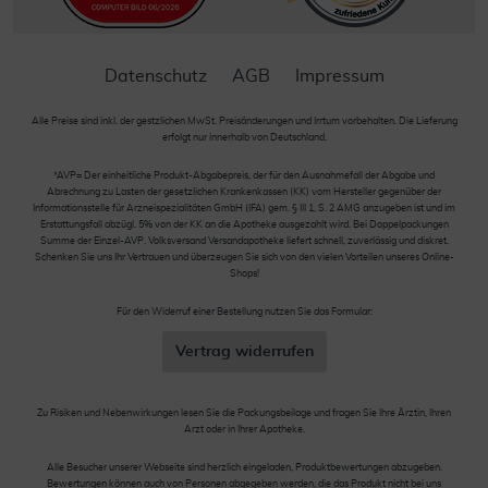
Datenschutz
AGB
Impressum
Alle Preise sind inkl. der gestzlichen MwSt. Preisänderungen und Irrtum vorbehalten. Die Lieferung
erfolgt nur innerhalb von Deutschland.
*AVP= Der einheitliche Produkt-Abgabepreis, der für den Ausnahmefall der Abgabe und
Abrechnung zu Lasten der gesetzlichen Krankenkassen (KK) vom Hersteller gegenüber der
Informationsstelle für Arzneispezialitäten GmbH (IFA) gem. § III 1, S. 2 AMG anzugeben ist und im
Erstattungsfall abzügl. 5% von der KK an die Apotheke ausgezahlt wird. Bei Doppelpackungen
Summe der Einzel-AVP. Volksversand Versandapotheke liefert schnell, zuverlässig und diskret.
Schenken Sie uns Ihr Vertrauen und überzeugen Sie sich von den vielen Vorteilen unseres Online-
Shops!
Für den Widerruf einer Bestellung nutzen Sie das Formular:
Vertrag widerrufen
Zu Risiken und Nebenwirkungen lesen Sie die Packungsbeilage und fragen Sie Ihre Ärztin, Ihren
Arzt oder in Ihrer Apotheke.
Alle Besucher unserer Webseite sind herzlich eingeladen, Produktbewertungen abzugeben.
Bewertungen können auch von Personen abgegeben werden, die das Produkt nicht bei uns