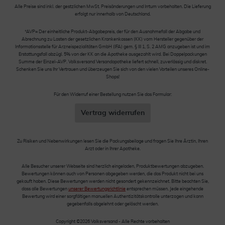
Alle Preise sind inkl. der gestzlichen MwSt. Preisänderungen und Irrtum vorbehalten. Die Lieferung
erfolgt nur innerhalb von Deutschland.
*AVP= Der einheitliche Produkt-Abgabepreis, der für den Ausnahmefall der Abgabe und
Abrechnung zu Lasten der gesetzlichen Krankenkassen (KK) vom Hersteller gegenüber der
Informationsstelle für Arzneispezialitäten GmbH (IFA) gem. § III 1, S. 2 AMG anzugeben ist und im
Erstattungsfall abzügl. 5% von der KK an die Apotheke ausgezahlt wird. Bei Doppelpackungen
Summe der Einzel-AVP. Volksversand Versandapotheke liefert schnell, zuverlässig und diskret.
Schenken Sie uns Ihr Vertrauen und überzeugen Sie sich von den vielen Vorteilen unseres Online-
Shops!
Für den Widerruf einer Bestellung nutzen Sie das Formular:
Vertrag widerrufen
Zu Risiken und Nebenwirkungen lesen Sie die Packungsbeilage und fragen Sie Ihre Ärztin, Ihren
Arzt oder in Ihrer Apotheke.
Alle Besucher unserer Webseite sind herzlich eingeladen, Produktbewertungen abzugeben.
Bewertungen können auch von Personen abgegeben werden, die das Produkt nicht bei uns
gekauft haben. Diese Bewertungen werden nicht gesondert gekennzeichnet. Bitte beachten Sie,
dass alle Bewertungen
unserer Bewertungsrichtlinie
entsprechen müssen. Jede eingehende
Bewertung wird einer sorgfältigen manuellen Authentizitätskontrolle unterzogen und kann
gegebenfalls abgelehnt oder gelöscht werden.
Copyright ©2026 Volksversand - Alle Rechte vorbehalten