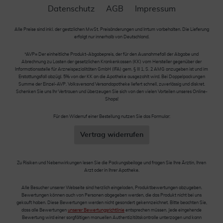
Datenschutz
AGB
Impressum
Alle Preise sind inkl. der gestzlichen MwSt. Preisänderungen und Irrtum vorbehalten. Die Lieferung
erfolgt nur innerhalb von Deutschland.
*AVP= Der einheitliche Produkt-Abgabepreis, der für den Ausnahmefall der Abgabe und
Abrechnung zu Lasten der gesetzlichen Krankenkassen (KK) vom Hersteller gegenüber der
Informationsstelle für Arzneispezialitäten GmbH (IFA) gem. § III 1, S. 2 AMG anzugeben ist und im
Erstattungsfall abzügl. 5% von der KK an die Apotheke ausgezahlt wird. Bei Doppelpackungen
Summe der Einzel-AVP. Volksversand Versandapotheke liefert schnell, zuverlässig und diskret.
Schenken Sie uns Ihr Vertrauen und überzeugen Sie sich von den vielen Vorteilen unseres Online-
Shops!
Für den Widerruf einer Bestellung nutzen Sie das Formular:
Vertrag widerrufen
Zu Risiken und Nebenwirkungen lesen Sie die Packungsbeilage und fragen Sie Ihre Ärztin, Ihren
Arzt oder in Ihrer Apotheke.
Alle Besucher unserer Webseite sind herzlich eingeladen, Produktbewertungen abzugeben.
Bewertungen können auch von Personen abgegeben werden, die das Produkt nicht bei uns
gekauft haben. Diese Bewertungen werden nicht gesondert gekennzeichnet. Bitte beachten Sie,
dass alle Bewertungen
unserer Bewertungsrichtlinie
entsprechen müssen. Jede eingehende
Bewertung wird einer sorgfältigen manuellen Authentizitätskontrolle unterzogen und kann