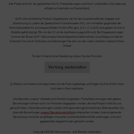
Alle Preise sind inkl. der gestzlichen MwSt. Preisänderungen und Irrtum vorbehalten. Die Lieferung
erfolgt nur innerhalb von Deutschland.
*AVP= Der einheitliche Produkt-Abgabepreis, der für den Ausnahmefall der Abgabe und
Abrechnung zu Lasten der gesetzlichen Krankenkassen (KK) vom Hersteller gegenüber der
Informationsstelle für Arzneispezialitäten GmbH (IFA) gem. § III 1, S. 2 AMG anzugeben ist und im
Erstattungsfall abzügl. 5% von der KK an die Apotheke ausgezahlt wird. Bei Doppelpackungen
Summe der Einzel-AVP. Volksversand Versandapotheke liefert schnell, zuverlässig und diskret.
Schenken Sie uns Ihr Vertrauen und überzeugen Sie sich von den vielen Vorteilen unseres Online-
Shops!
Für den Widerruf einer Bestellung nutzen Sie das Formular:
Vertrag widerrufen
Zu Risiken und Nebenwirkungen lesen Sie die Packungsbeilage und fragen Sie Ihre Ärztin, Ihren
Arzt oder in Ihrer Apotheke.
Alle Besucher unserer Webseite sind herzlich eingeladen, Produktbewertungen abzugeben.
Bewertungen können auch von Personen abgegeben werden, die das Produkt nicht bei uns
gekauft haben. Diese Bewertungen werden nicht gesondert gekennzeichnet. Bitte beachten Sie,
dass alle Bewertungen
unserer Bewertungsrichtlinie
entsprechen müssen. Jede eingehende
Bewertung wird einer sorgfältigen manuellen Authentizitätskontrolle unterzogen und kann
gegebenfalls abgelehnt oder gelöscht werden.
Copyright ©2026 Volksversand - Alle Rechte vorbehalten