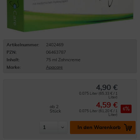
Artikelnummer:
2402469
PZN:
06463787
Inhalt:
75 ml Zahncreme
Marke:
Apacare
4,90 €
0.075 Liter (65,33 € / 1
Liter)
4,59 €
ab
2
6
Stück
0.075 Liter (61,20 € / 1
Liter)
In den Warenkorb