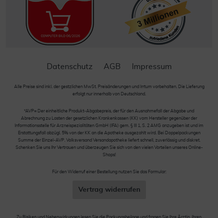
Datenschutz
AGB
Impressum
Alle Preise sind inkl. der gestzlichen MwSt. Preisänderungen und Irrtum vorbehalten. Die Lieferung
erfolgt nur innerhalb von Deutschland.
*AVP= Der einheitliche Produkt-Abgabepreis, der für den Ausnahmefall der Abgabe und
Abrechnung zu Lasten der gesetzlichen Krankenkassen (KK) vom Hersteller gegenüber der
Informationsstelle für Arzneispezialitäten GmbH (IFA) gem. § III 1, S. 2 AMG anzugeben ist und im
Erstattungsfall abzügl. 5% von der KK an die Apotheke ausgezahlt wird. Bei Doppelpackungen
Summe der Einzel-AVP. Volksversand Versandapotheke liefert schnell, zuverlässig und diskret.
Schenken Sie uns Ihr Vertrauen und überzeugen Sie sich von den vielen Vorteilen unseres Online-
Shops!
Für den Widerruf einer Bestellung nutzen Sie das Formular:
Vertrag widerrufen
Zu Risiken und Nebenwirkungen lesen Sie die Packungsbeilage und fragen Sie Ihre Ärztin, Ihren