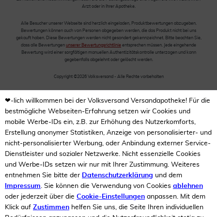
Arzt oder in Ihrer Apotheke.
Alle Besucher unserer Webseite sind herzlich eingeladen, Produktbewertungen abzugeben.
Bewertungen können auch von Personen abgegeben werden, die das Produkt nicht bei uns
gekauft haben. Diese Bewertungen werden nicht gesondert gekennzeichnet. Bitte beachten Sie,
dass alle Bewertungen
unserer Bewertungsrichtlinie
entsprechen müssen. Jede eingehende
Bewertung wird einer sorgfältigen manuellen Authentizitätskontrolle unterzogen und kann
gegebenfalls abgelehnt oder gelöscht werden.
Copyright ©2026 Volksversand - Alle Rechte vorbehalten
❤-lich willkommen bei der Volksversand Versandapotheke! Für die
bestmögliche Webseiten-Erfahrung setzen wir Cookies und
mobile Werbe-IDs ein, z.B. zur Erhöhung des Nutzerkomforts,
Erstellung anonymer Statistiken, Anzeige von personalisierter- und
nicht-personalisierter Werbung, oder Anbindung externer Service-
Dienstleister und sozialer Netzwerke. Nicht essenzielle Cookies
und Werbe-IDs setzen wir nur mit Ihrer Zustimmung. Weiteres
entnehmen Sie bitte der
Datenschutzerklärung
und dem
Impressum
. Sie können die Verwendung von Cookies
ablehnen
oder jederzeit über die
Cookie-Einstellungen
anpassen. Mit dem
Klick auf
Zustimmen
helfen Sie uns, die Seite Ihren individuellen