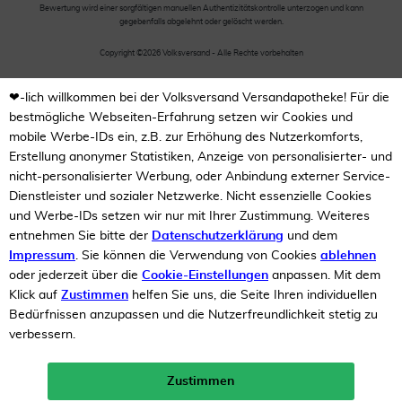
Bewertung wird einer sorgfältigen manuellen Authentizitätskontrolle unterzogen und kann
gegebenfalls abgelehnt oder gelöscht werden.
Copyright ©2026 Volksversand - Alle Rechte vorbehalten
❤-lich willkommen bei der Volksversand Versandapotheke! Für die
bestmögliche Webseiten-Erfahrung setzen wir Cookies und
mobile Werbe-IDs ein, z.B. zur Erhöhung des Nutzerkomforts,
Erstellung anonymer Statistiken, Anzeige von personalisierter- und
nicht-personalisierter Werbung, oder Anbindung externer Service-
Dienstleister und sozialer Netzwerke. Nicht essenzielle Cookies
und Werbe-IDs setzen wir nur mit Ihrer Zustimmung. Weiteres
entnehmen Sie bitte der
Datenschutzerklärung
und dem
Impressum
. Sie können die Verwendung von Cookies
ablehnen
oder jederzeit über die
Cookie-Einstellungen
anpassen. Mit dem
Klick auf
Zustimmen
helfen Sie uns, die Seite Ihren individuellen
Bedürfnissen anzupassen und die Nutzerfreundlichkeit stetig zu
verbessern.
Zustimmen
Neukunden-Rabatt ab 49€!
10%