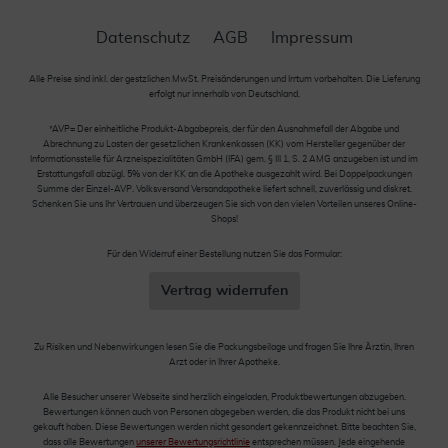
Datenschutz
AGB
Impressum
Alle Preise sind inkl. der gestzlichen MwSt. Preisänderungen und Irrtum vorbehalten. Die Lieferung
erfolgt nur innerhalb von Deutschland.
*AVP= Der einheitliche Produkt-Abgabepreis, der für den Ausnahmefall der Abgabe und
Abrechnung zu Lasten der gesetzlichen Krankenkassen (KK) vom Hersteller gegenüber der
Informationsstelle für Arzneispezialitäten GmbH (IFA) gem. § III 1, S. 2 AMG anzugeben ist und im
Erstattungsfall abzügl. 5% von der KK an die Apotheke ausgezahlt wird. Bei Doppelpackungen
Summe der Einzel-AVP. Volksversand Versandapotheke liefert schnell, zuverlässig und diskret.
Schenken Sie uns Ihr Vertrauen und überzeugen Sie sich von den vielen Vorteilen unseres Online-
Shops!
Für den Widerruf einer Bestellung nutzen Sie das Formular:
Vertrag widerrufen
Zu Risiken und Nebenwirkungen lesen Sie die Packungsbeilage und fragen Sie Ihre Ärztin, Ihren
Arzt oder in Ihrer Apotheke.
Alle Besucher unserer Webseite sind herzlich eingeladen, Produktbewertungen abzugeben.
Bewertungen können auch von Personen abgegeben werden, die das Produkt nicht bei uns
gekauft haben. Diese Bewertungen werden nicht gesondert gekennzeichnet. Bitte beachten Sie,
dass alle Bewertungen
unserer Bewertungsrichtlinie
entsprechen müssen. Jede eingehende