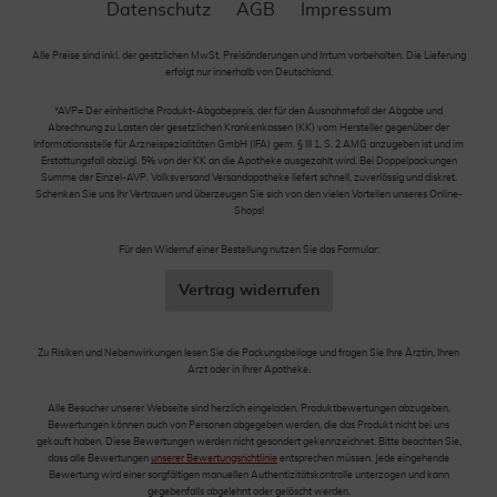
Datenschutz
AGB
Impressum
Alle Preise sind inkl. der gestzlichen MwSt. Preisänderungen und Irrtum vorbehalten. Die Lieferung
erfolgt nur innerhalb von Deutschland.
*AVP= Der einheitliche Produkt-Abgabepreis, der für den Ausnahmefall der Abgabe und
Abrechnung zu Lasten der gesetzlichen Krankenkassen (KK) vom Hersteller gegenüber der
Informationsstelle für Arzneispezialitäten GmbH (IFA) gem. § III 1, S. 2 AMG anzugeben ist und im
Erstattungsfall abzügl. 5% von der KK an die Apotheke ausgezahlt wird. Bei Doppelpackungen
Summe der Einzel-AVP. Volksversand Versandapotheke liefert schnell, zuverlässig und diskret.
Schenken Sie uns Ihr Vertrauen und überzeugen Sie sich von den vielen Vorteilen unseres Online-
Shops!
Für den Widerruf einer Bestellung nutzen Sie das Formular:
Vertrag widerrufen
Zu Risiken und Nebenwirkungen lesen Sie die Packungsbeilage und fragen Sie Ihre Ärztin, Ihren
Arzt oder in Ihrer Apotheke.
Alle Besucher unserer Webseite sind herzlich eingeladen, Produktbewertungen abzugeben.
Bewertungen können auch von Personen abgegeben werden, die das Produkt nicht bei uns
gekauft haben. Diese Bewertungen werden nicht gesondert gekennzeichnet. Bitte beachten Sie,
dass alle Bewertungen
unserer Bewertungsrichtlinie
entsprechen müssen. Jede eingehende
Bewertung wird einer sorgfältigen manuellen Authentizitätskontrolle unterzogen und kann
gegebenfalls abgelehnt oder gelöscht werden.