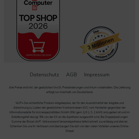
Datenschutz
AGB
Impressum
Alle Preise sind inkl. der gestzlichen MwSt. Preisänderungen und Irrtum vorbehalten. Die Lieferung
erfolgt nur innerhalb von Deutschland.
*AVP= Der einheitliche Produkt-Abgabepreis, der für den Ausnahmefall der Abgabe und
Abrechnung zu Lasten der gesetzlichen Krankenkassen (KK) vom Hersteller gegenüber der
Informationsstelle für Arzneispezialitäten GmbH (IFA) gem. § III 1, S. 2 AMG anzugeben ist und im
Erstattungsfall abzügl. 5% von der KK an die Apotheke ausgezahlt wird. Bei Doppelpackungen
Summe der Einzel-AVP. Volksversand Versandapotheke liefert schnell, zuverlässig und diskret.
Schenken Sie uns Ihr Vertrauen und überzeugen Sie sich von den vielen Vorteilen unseres Online-
Shops!