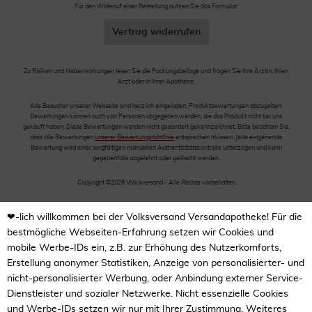
Für den Widerruf einer Bestellung nutzen Sie das Formular:
Vertrag widerrufen
Zu Risiken und Nebenwirkungen lesen Sie die Packungsbeilage und fragen Sie Ihre Ärztin, Ihren
Arzt oder in Ihrer Apotheke.
Alle Besucher unserer Webseite sind herzlich eingeladen, Produktbewertungen abzugeben.
Bewertungen können auch von Personen abgegeben werden, die das Produkt nicht bei uns
gekauft haben. Diese Bewertungen werden nicht gesondert gekennzeichnet. Bitte beachten Sie,
dass alle Bewertungen
unserer Bewertungsrichtlinie
entsprechen müssen. Jede eingehende
Bewertung wird einer sorgfältigen manuellen Authentizitätskontrolle unterzogen und kann
gegebenfalls abgelehnt oder gelöscht werden.
Copyright ©2026 Volksversand - Alle Rechte vorbehalten
❤-lich willkommen bei der Volksversand Versandapotheke! Für die
bestmögliche Webseiten-Erfahrung setzen wir Cookies und
mobile Werbe-IDs ein, z.B. zur Erhöhung des Nutzerkomforts,
Erstellung anonymer Statistiken, Anzeige von personalisierter- und
nicht-personalisierter Werbung, oder Anbindung externer Service-
Dienstleister und sozialer Netzwerke. Nicht essenzielle Cookies
und Werbe-IDs setzen wir nur mit Ihrer Zustimmung. Weiteres