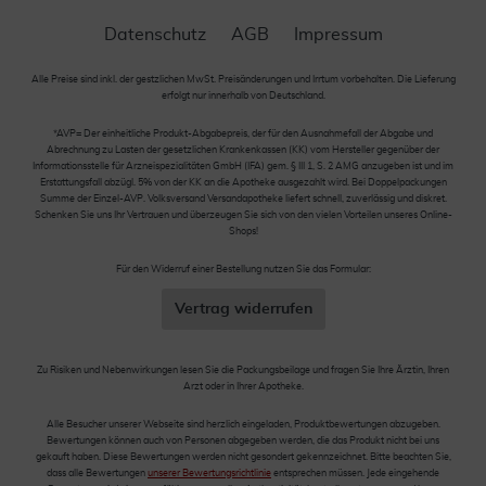
Datenschutz
AGB
Impressum
Alle Preise sind inkl. der gestzlichen MwSt. Preisänderungen und Irrtum vorbehalten. Die Lieferung
erfolgt nur innerhalb von Deutschland.
*AVP= Der einheitliche Produkt-Abgabepreis, der für den Ausnahmefall der Abgabe und
Abrechnung zu Lasten der gesetzlichen Krankenkassen (KK) vom Hersteller gegenüber der
Informationsstelle für Arzneispezialitäten GmbH (IFA) gem. § III 1, S. 2 AMG anzugeben ist und im
Erstattungsfall abzügl. 5% von der KK an die Apotheke ausgezahlt wird. Bei Doppelpackungen
Summe der Einzel-AVP. Volksversand Versandapotheke liefert schnell, zuverlässig und diskret.
Schenken Sie uns Ihr Vertrauen und überzeugen Sie sich von den vielen Vorteilen unseres Online-
Shops!
Für den Widerruf einer Bestellung nutzen Sie das Formular:
Vertrag widerrufen
Zu Risiken und Nebenwirkungen lesen Sie die Packungsbeilage und fragen Sie Ihre Ärztin, Ihren
Arzt oder in Ihrer Apotheke.
Alle Besucher unserer Webseite sind herzlich eingeladen, Produktbewertungen abzugeben.
Bewertungen können auch von Personen abgegeben werden, die das Produkt nicht bei uns
gekauft haben. Diese Bewertungen werden nicht gesondert gekennzeichnet. Bitte beachten Sie,
dass alle Bewertungen
unserer Bewertungsrichtlinie
entsprechen müssen. Jede eingehende