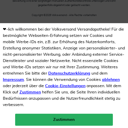
Bewertung wird einer sorgfältigen manuellen Authentizitätskontrolle unterzogen und kann
gegebenfalls abgelehnt oder gelöscht werden.
Copyright ©2026 Volksversand - Alle Rechte vorbehalten
❤-lich willkommen bei der Volksversand Versandapotheke! Für die
bestmögliche Webseiten-Erfahrung setzen wir Cookies und
mobile Werbe-IDs ein, z.B. zur Erhöhung des Nutzerkomforts,
Erstellung anonymer Statistiken, Anzeige von personalisierter- und
nicht-personalisierter Werbung, oder Anbindung externer Service-
Dienstleister und sozialer Netzwerke. Nicht essenzielle Cookies
und Werbe-IDs setzen wir nur mit Ihrer Zustimmung. Weiteres
entnehmen Sie bitte der
Datenschutzerklärung
und dem
Impressum
. Sie können die Verwendung von Cookies
ablehnen
oder jederzeit über die
Cookie-Einstellungen
anpassen. Mit dem
Klick auf
Zustimmen
helfen Sie uns, die Seite Ihren individuellen
Bedürfnissen anzupassen und die Nutzerfreundlichkeit stetig zu
verbessern.
Zustimmen
Neukunden-Rabatt ab 49€!
10%
mehr erfahren >