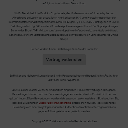
erfolgt nur innerhalb von Deutschland.
*AVP= Der einheitliche Produkt-Abgabepreis, der für den Ausnahmefall der Abgabe und
Abrechnung zu Lasten der gesetzlichen Krankenkassen (KK) vom Hersteller gegenüber der
Informationsstelle für Arzneispezialitäten GmbH (IFA) gem. § III 1, S. 2 AMG anzugeben ist und im
Erstattungsfall abzügl. 5% von der KK an die Apotheke ausgezahlt wird. Bei Doppelpackungen
Summe der Einzel-AVP. Volksversand Versandapotheke liefert schnell, zuverlässig und diskret.
Schenken Sie uns Ihr Vertrauen und überzeugen Sie sich von den vielen Vorteilen unseres Online-
Shops!
Für den Widerruf einer Bestellung nutzen Sie das Formular:
Vertrag widerrufen
Zu Risiken und Nebenwirkungen lesen Sie die Packungsbeilage und fragen Sie Ihre Ärztin, Ihren
Arzt oder in Ihrer Apotheke.
Alle Besucher unserer Webseite sind herzlich eingeladen, Produktbewertungen abzugeben.
Bewertungen können auch von Personen abgegeben werden, die das Produkt nicht bei uns
gekauft haben. Diese Bewertungen werden nicht gesondert gekennzeichnet. Bitte beachten Sie,
dass alle Bewertungen
unserer Bewertungsrichtlinie
entsprechen müssen. Jede eingehende
Bewertung wird einer sorgfältigen manuellen Authentizitätskontrolle unterzogen und kann
gegebenfalls abgelehnt oder gelöscht werden.
Copyright ©2026 Volksversand - Alle Rechte vorbehalten