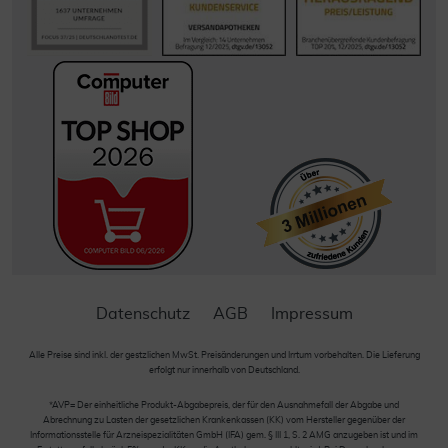
Datenschutz
AGB
Impressum
Alle Preise sind inkl. der gestzlichen MwSt. Preisänderungen und Irrtum vorbehalten. Die Lieferung
erfolgt nur innerhalb von Deutschland.
*AVP= Der einheitliche Produkt-Abgabepreis, der für den Ausnahmefall der Abgabe und
Abrechnung zu Lasten der gesetzlichen Krankenkassen (KK) vom Hersteller gegenüber der
Informationsstelle für Arzneispezialitäten GmbH (IFA) gem. § III 1, S. 2 AMG anzugeben ist und im