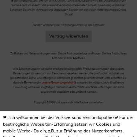
Erstattungsfall abzügl. 5% von der KK an die Apotheke ausgezahlt wird. Bei Doppelpackungen
Summe der Einzel-AVP. Volksversand Versandapotheke liefert schnell, zuverlässig und diskret.
Schenken Sie uns Ihr Vertrauen und überzeugen Sie sich von den vielen Vorteilen unseres Online-
Shops!
Für den Widerruf einer Bestellung nutzen Sie das Formular:
Vertrag widerrufen
Zu Risiken und Nebenwirkungen lesen Sie die Packungsbeilage und fragen Sie Ihre Ärztin, Ihren
Arzt oder in Ihrer Apotheke.
Alle Besucher unserer Webseite sind herzlich eingeladen, Produktbewertungen abzugeben.
Bewertungen können auch von Personen abgegeben werden, die das Produkt nicht bei uns
gekauft haben. Diese Bewertungen werden nicht gesondert gekennzeichnet. Bitte beachten Sie,
dass alle Bewertungen
unserer Bewertungsrichtlinie
entsprechen müssen. Jede eingehende
Bewertung wird einer sorgfältigen manuellen Authentizitätskontrolle unterzogen und kann
gegebenfalls abgelehnt oder gelöscht werden.
Copyright ©2026 Volksversand - Alle Rechte vorbehalten
❤-lich willkommen bei der Volksversand Versandapotheke! Für die
bestmögliche Webseiten-Erfahrung setzen wir Cookies und
mobile Werbe-IDs ein, z.B. zur Erhöhung des Nutzerkomforts,