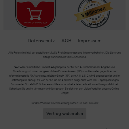
Datenschutz
AGB
Impressum
Alle Preise sind inkl. der gestzlichen MwSt. Preisänderungen und Irrtum vorbehalten. Die Lieferung
erfolgt nur innerhalb von Deutschland.
*AVP= Der einheitliche Produkt-Abgabepreis, der für den Ausnahmefall der Abgabe und
Abrechnung zu Lasten der gesetzlichen Krankenkassen (KK) vom Hersteller gegenüber der
Informationsstelle für Arzneispezialitäten GmbH (IFA) gem. § III 1, S. 2 AMG anzugeben ist und im
Erstattungsfall abzügl. 5% von der KK an die Apotheke ausgezahlt wird. Bei Doppelpackungen
Summe der Einzel-AVP. Volksversand Versandapotheke liefert schnell, zuverlässig und diskret.
Schenken Sie uns Ihr Vertrauen und überzeugen Sie sich von den vielen Vorteilen unseres Online-
Shops!
Für den Widerruf einer Bestellung nutzen Sie das Formular:
Vertrag widerrufen