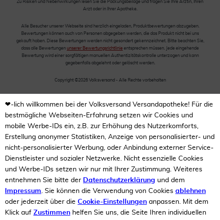
Zu Risiken und Nebenwirkungen lesen Sie die Packungsbeilage und fragen Sie Ihre Ärztin, Ihren
Arzt oder in Ihrer Apotheke.
Alle Besucher unserer Webseite sind herzlich eingeladen, Produktbewertungen abzugeben.
Bewertungen können auch von Personen abgegeben werden, die das Produkt nicht bei uns
gekauft haben. Diese Bewertungen werden nicht gesondert gekennzeichnet. Bitte beachten Sie,
dass alle Bewertungen
unserer Bewertungsrichtlinie
entsprechen müssen. Jede eingehende
Bewertung wird einer sorgfältigen manuellen Authentizitätskontrolle unterzogen und kann
gegebenfalls abgelehnt oder gelöscht werden.
Copyright ©2026 Volksversand - Alle Rechte vorbehalten
❤-lich willkommen bei der Volksversand Versandapotheke! Für die
bestmögliche Webseiten-Erfahrung setzen wir Cookies und
mobile Werbe-IDs ein, z.B. zur Erhöhung des Nutzerkomforts,
Erstellung anonymer Statistiken, Anzeige von personalisierter- und
nicht-personalisierter Werbung, oder Anbindung externer Service-
Dienstleister und sozialer Netzwerke. Nicht essenzielle Cookies
und Werbe-IDs setzen wir nur mit Ihrer Zustimmung. Weiteres
entnehmen Sie bitte der
Datenschutzerklärung
und dem
Impressum
. Sie können die Verwendung von Cookies
ablehnen
oder jederzeit über die
Cookie-Einstellungen
anpassen. Mit dem
Klick auf
Zustimmen
helfen Sie uns, die Seite Ihren individuellen