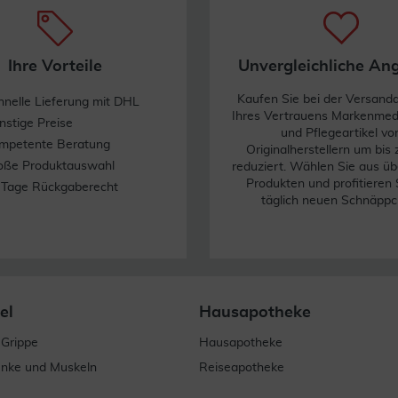
Ihre Vorteile
Unvergleichliche An
Kaufen Sie bei der Versand
hnelle Lieferung mit DHL
Ihres Vertrauens Markenme
nstige Preise
und Pflegeartikel vo
mpetente Beratung
Originalherstellern um bis
oße Produktauswahl
reduziert. Wählen Sie aus üb
Produkten und profitieren 
 Tage Rückgaberecht
täglich neuen Schnäppc
el
Hausapotheke
 Grippe
Hausapotheke
enke und Muskeln
Reiseapotheke