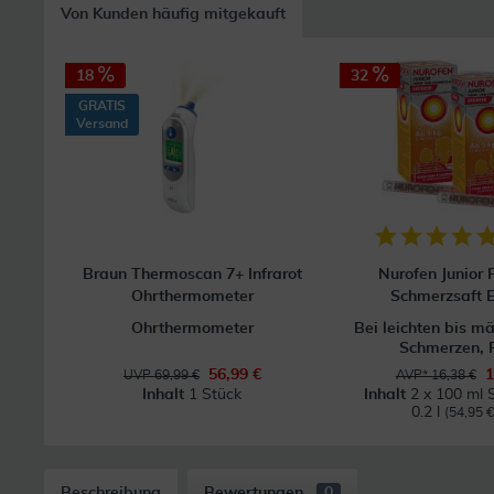
Von Kunden häufig mitgekauft
18
32
GRATIS
Versand
Braun Thermoscan 7+ Infrarot
Nurofen Junior 
Ohrthermometer
Schmerzsaft 
Ohrthermometer
Bei leichten bis m
Schmerzen, 
56,99 €
1
UVP 69,99 €
AVP* 16,38 €
Inhalt
1 Stück
Inhalt
2 x 100 ml 
0.2 l
(54,95 € 
Beschreibung
Bewertungen
0