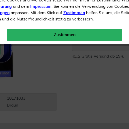
elle Cookies und Werbe-IDs setzen wir nur mit Ihrer Zustimmung. We
lärung
und dem
Impressum
. Sie können die Verwendung von Cookie
Für alle Altersklassen
ungen
anpassen. Mit dem Klick auf
Zustimmen
helfen Sie uns, die Seit
Schnelle Messung
und die Nutzerfreundlichkeit stetig zu verbessern.
Inhalt
1 Stück
Zustimmen
Menge:
Gratis Versand ab 19 €
10171033
Braun