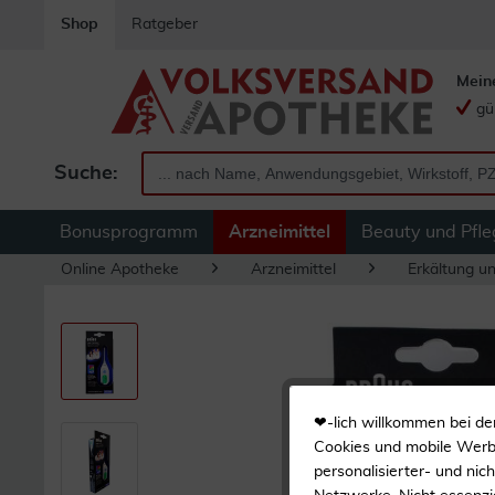
Shop
Ratgeber
Mein
gü
Suche:
Bonusprogramm
Arzneimittel
Beauty und Pfle
Online Apotheke
Arzneimittel
Erkältung u
❤-lich willkommen bei de
Cookies und mobile Werbe
personalisierter- und nic