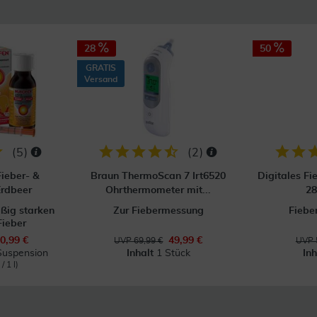
28
50
GRATIS
Versand
(
5
)
(
2
)
Fieber- &
Braun ThermoScan 7 Irt6520
Digitales F
Erdbeer
Ohrthermometer mit...
28
äßig starken
Zur Fiebermessung
Fiebe
Fieber
0,99 €
49,99 €
UVP 69,99 €
UVP 
Suspension
Inhalt
1 Stück
In
/ 1 l)