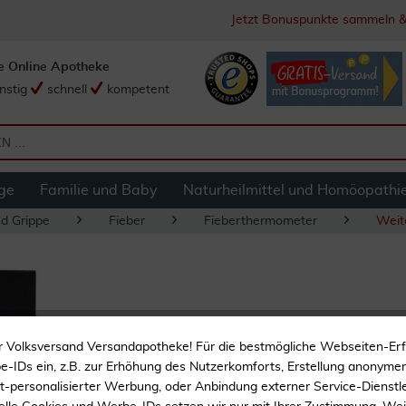
Jetzt Bonuspunkte sammeln &
e Online Apotheke
nstig
schnell
kompetent
ge
Familie und Baby
Naturheilmittel und Homöopathi
nd Grippe
Fieber
Fieberthermometer
Weit
Braun Thermometer
r Volksversand Versandapotheke! Für die bestmögliche Webseiten-Er
Stück
-IDs ein, z.B. zur Erhöhung des Nutzerkomforts, Erstellung anonymer 
ht-personalisierter Werbung, oder Anbindung externer Service-Dienstle