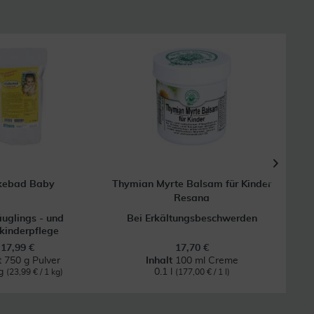
kebad Baby
Thymian Myrte Balsam für Kinder
Resana
K
äuglings - und
Bei Erkältungsbeschwerden
Phys
nkinderpflege
17,99 €
17,70 €
t
750 g Pulver
Inhalt
100 ml Creme
I
kg
0.1 l
(23,99 € / 1 kg)
(177,00 € / 1 l)