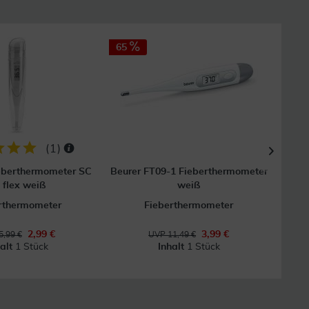
65
33
(
1
)
ieberthermometer SC
Beurer FT09-1 Fieberthermometer
 flex weiß
weiß
rthermometer
Fieberthermometer
2,99 €
3,99 €
5,99 €
UVP 11,49 €
halt
1 Stück
Inhalt
1 Stück