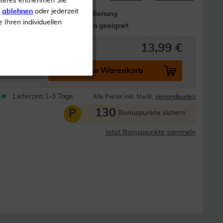
iteres entnehmen Sie
s
ablehnen
oder jederzeit
Leichte Bedienung
e Ihren individuellen
Für Familien geeignet
13,99 €
In den Warenkorb
Lieferzeit 1-3 Tage
Alle Preise inkl. MwSt.
Versandkosten
130
P
Bonuspunkte sichern
Jetzt Bonuspunkte sammeln