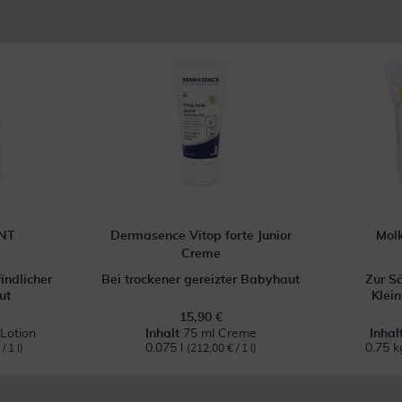
NT
Dermasence Vitop forte Junior
Mol
Creme
indlicher
Bei trockener gereizter Babyhaut
Zur S
ut
Klei
15,90 €
Lotion
Inhalt
75 ml Creme
Inhal
0.075 l
0.75 
/ 1 l)
(212,00 € / 1 l)