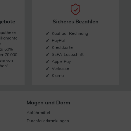
gebote
Sicheres Bezahlen
apotheke
Kauf auf Rechnung
dikamente
PayPal
n
Kreditkarte
 zu 60%
SEPA-Lastschrift
er 70.000
Sie von
Apple Pay
hen!
Vorkasse
Klarna
Magen und Darm
Abführmittel
Durchfallerkrankungen