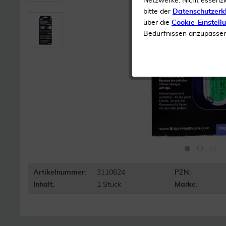
Netzwerke. Nicht essenzi
bitte der
Datenschutzerk
über die
Cookie-Einstell
Bedürfnissen anzupassen 
Artikelnummer:
3110624
PZN:
Inhalt:
1 Stück
Marke: