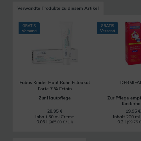
Verwandte Produkte zu diesem Artikel
GRATIS
GRATIS
Versand
Versand
Eubos Kinder Haut Ruhe Ectoakut
DERMIFA
Forte 7 % Ectoin
Zur Hautpflege
Zur Pflege empf
Kinderha
28,95 €
19,95 €
Inhalt
30 ml Creme
Inhalt
200 ml 
0.03 l
0.2 l
(965,00 € / 1 l)
(99,75 € 