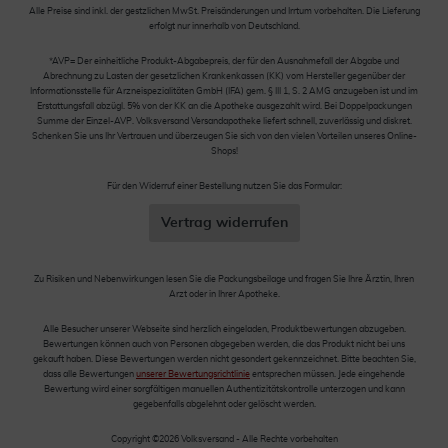
Alle Preise sind inkl. der gestzlichen MwSt. Preisänderungen und Irrtum vorbehalten. Die Lieferung
erfolgt nur innerhalb von Deutschland.
*AVP= Der einheitliche Produkt-Abgabepreis, der für den Ausnahmefall der Abgabe und
Abrechnung zu Lasten der gesetzlichen Krankenkassen (KK) vom Hersteller gegenüber der
Informationsstelle für Arzneispezialitäten GmbH (IFA) gem. § III 1, S. 2 AMG anzugeben ist und im
Erstattungsfall abzügl. 5% von der KK an die Apotheke ausgezahlt wird. Bei Doppelpackungen
Summe der Einzel-AVP. Volksversand Versandapotheke liefert schnell, zuverlässig und diskret.
Schenken Sie uns Ihr Vertrauen und überzeugen Sie sich von den vielen Vorteilen unseres Online-
Shops!
Für den Widerruf einer Bestellung nutzen Sie das Formular:
Vertrag widerrufen
Zu Risiken und Nebenwirkungen lesen Sie die Packungsbeilage und fragen Sie Ihre Ärztin, Ihren
Arzt oder in Ihrer Apotheke.
Alle Besucher unserer Webseite sind herzlich eingeladen, Produktbewertungen abzugeben.
Bewertungen können auch von Personen abgegeben werden, die das Produkt nicht bei uns
gekauft haben. Diese Bewertungen werden nicht gesondert gekennzeichnet. Bitte beachten Sie,
dass alle Bewertungen
unserer Bewertungsrichtlinie
entsprechen müssen. Jede eingehende
Bewertung wird einer sorgfältigen manuellen Authentizitätskontrolle unterzogen und kann
gegebenfalls abgelehnt oder gelöscht werden.
Copyright ©2026 Volksversand - Alle Rechte vorbehalten