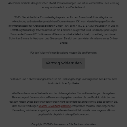
Alle Preise sind inkl. der gestzlichen MwSt. Preisänderungen und Irrtum vorbehalten. Die Lieferung
erfolgt nur innerhalb von Deutschland.
*AVP= Der einheitliche Produkt-Abgabepreis, der für den Ausnahmefall der Abgabe und
Abrechnung zu Lasten der gesetzlichen Krankenkassen (KK) vom Hersteller gegenüber der
Informationsstelle für Arzneispezialitäten GmbH (IFA) gem. § III 1, S. 2 AMG anzugeben ist und im
Erstattungsfall abzügl. 5% von der KK an die Apotheke ausgezahlt wird. Bei Doppelpackungen
Summe der Einzel-AVP. Volksversand Versandapotheke liefert schnell, zuverlässig und diskret.
Schenken Sie uns Ihr Vertrauen und überzeugen Sie sich von den vielen Vorteilen unseres Online-
Shops!
Für den Widerruf einer Bestellung nutzen Sie das Formular:
Vertrag widerrufen
Zu Risiken und Nebenwirkungen lesen Sie die Packungsbeilage und fragen Sie Ihre Ärztin, Ihren
Arzt oder in Ihrer Apotheke.
Alle Besucher unserer Webseite sind herzlich eingeladen, Produktbewertungen abzugeben.
Bewertungen können auch von Personen abgegeben werden, die das Produkt nicht bei uns
gekauft haben. Diese Bewertungen werden nicht gesondert gekennzeichnet. Bitte beachten Sie,
dass alle Bewertungen
unserer Bewertungsrichtlinie
entsprechen müssen. Jede eingehende
Bewertung wird einer sorgfältigen manuellen Authentizitätskontrolle unterzogen und kann
gegebenfalls abgelehnt oder gelöscht werden.
Copyright ©2026 Volksversand - Alle Rechte vorbehalten