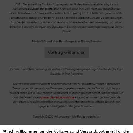
*AVP= Der einheitliche Produkt-Abgabepreis, der für den Ausnahmefall der Abgabe und
Abrechnung zu Lasten der gesetzlichen Krankenkassen (KK) vom Hersteller gegenüber der
Informationsstelle für Arzneispezialitäten GmbH (IFA) gem. § III 1, S. 2 AMG anzugeben ist und im
Erstattungsfall abzügl. 5% von der KK an die Apotheke ausgezahlt wird. Bei Doppelpackungen
Summe der Einzel-AVP. Volksversand Versandapotheke liefert schnell, zuverlässig und diskret.
Schenken Sie uns Ihr Vertrauen und überzeugen Sie sich von den vielen Vorteilen unseres Online-
Shops!
Für den Widerruf einer Bestellung nutzen Sie das Formular:
Vertrag widerrufen
Zu Risiken und Nebenwirkungen lesen Sie die Packungsbeilage und fragen Sie Ihre Ärztin, Ihren
Arzt oder in Ihrer Apotheke.
Alle Besucher unserer Webseite sind herzlich eingeladen, Produktbewertungen abzugeben.
Bewertungen können auch von Personen abgegeben werden, die das Produkt nicht bei uns
gekauft haben. Diese Bewertungen werden nicht gesondert gekennzeichnet. Bitte beachten Sie,
dass alle Bewertungen
unserer Bewertungsrichtlinie
entsprechen müssen. Jede eingehende
Bewertung wird einer sorgfältigen manuellen Authentizitätskontrolle unterzogen und kann
gegebenfalls abgelehnt oder gelöscht werden.
Copyright ©2026 Volksversand - Alle Rechte vorbehalten
❤-lich willkommen bei der Volksversand Versandapotheke! Für die