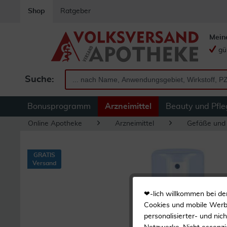
Shop
Ratgeber
Mein
gü
Suche:
Bonusprogramm
Arzneimittel
Beauty und Pfle
Online Apotheke
Arzneimittel
Gefäße und
GRATIS
Versand
❤-lich willkommen bei de
Cookies und mobile Werbe
personalisierter- und nic