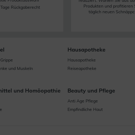
oße Produktauswahl
reduziert. Wählen Sie aus üb
Produkten und profitieren 
 Tage Rückgaberecht
täglich neuen Schnäppc
el
Hausapotheke
 Grippe
Hausapotheke
enke und Muskeln
Reiseapotheke
mittel und Homöopathie
Beauty und Pflege
Anti Age Pflege
e
Empfindliche Haut