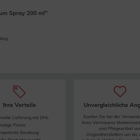
um Spray 200 ml"
Weiterlesen
ling
Ihre Vorteile
Unvergleichliche An
Kaufen Sie bei der Versand
hnelle Lieferung mit DHL
Ihres Vertrauens Markenme
nstige Preise
und Pflegeartikel vo
mpetente Beratung
Originalherstellern um bis