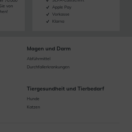
SEPA-Lastschrift
er 70.000
Sie von
Apple Pay
hen!
Vorkasse
Klarna
Magen und Darm
Abführmittel
Durchfallerkrankungen
Tiergesundheit und Tierbedarf
Hunde
Katzen