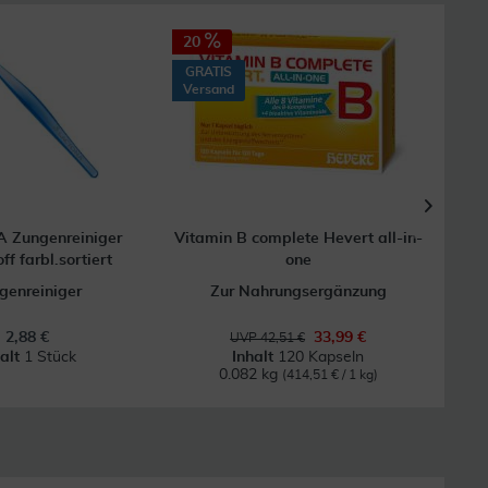
20
28
GRATIS
Versand
 Zungenreiniger
Vitamin B complete Hevert all-in-
ff farbl.sortiert
one
genreiniger
Zur Nahrungsergänzung
Unt
2,88 €
33,99 €
UVP 42,51 €
halt
1 Stück
Inhalt
120 Kapseln
0.082 kg
(414,51 € / 1 kg)