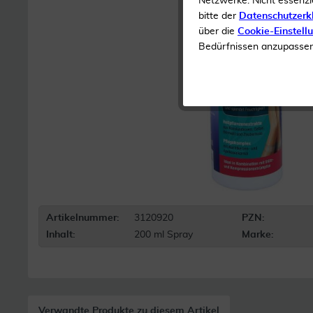
Netzwerke. Nicht essenzi
bitte der
Datenschutzerk
über die
Cookie-Einstell
Bedürfnissen anzupassen 
Artikelnummer:
3120920
PZN:
Inhalt:
200 ml Spray
Marke:
Verwandte Produkte zu diesem Artikel