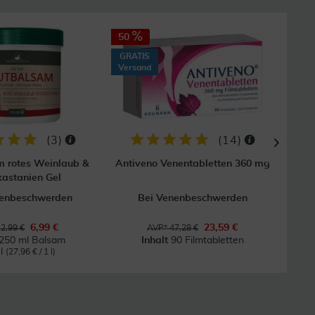
50
50
GRATIS
Versand
(
3
)
(
14
)
 rotes Weinlaub &
Antiveno Venentabletten 360 mg
Au
astanien Gel
nenbeschwerden
Bei Venenbeschwerden
6,99 €
23,59 €
2,99 €
AVP* 47,28 €
250 ml Balsam
Inhalt
90 Filmtabletten
 l
(27,96 € / 1 l)