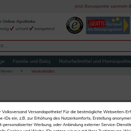
Jetzt Bonuspunkte sammeln &
e Online Apotheke
nstig
schnell
kompetent
ge
Familie und Baby
Naturheilmittel und Homöopathi
 Venen
Venenleiden
Compressana Toni
r Volksversand Versandapotheke! Für die bestmögliche Webseiten-Er
-IDs ein, z.B. zur Erhöhung des Nutzerkomforts, Erstellung anonymer 
Vitalisiert
ht-personalisierter Werbung, oder Anbindung externer Service-Dienstle
Pflegt