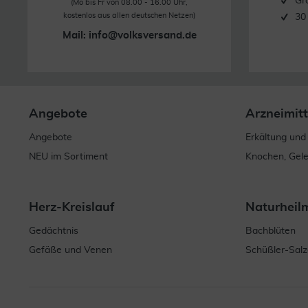
Gr
(Mo bis Fr von 08.00 - 16.00 Uhr,
kostenlos aus allen deutschen Netzen)
30
Mail:
info@volksversand.de
Angebote
Arzneimitt
Angebote
Erkältung und
NEU im Sortiment
Knochen, Gel
Herz-Kreislauf
Naturheil
Gedächtnis
Bachblüten
Gefäße und Venen
Schüßler-Salz