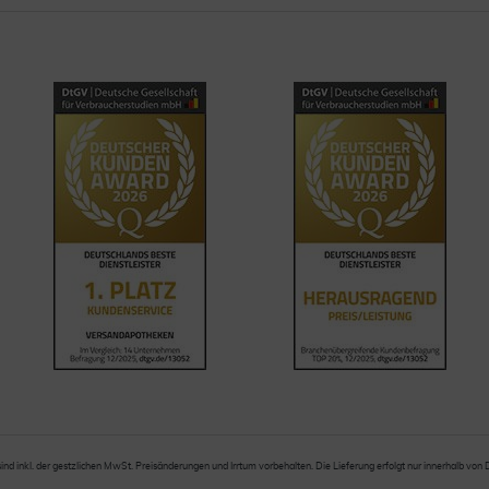
sind inkl. der gestzlichen MwSt. Preisänderungen und Irrtum vorbehalten. Die Lieferung erfolgt nur innerhalb von