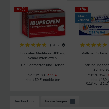
60
31
GRATIS
Versand
(
366
)
Ibuprofen Medibond 400 mg
Voltaren Schmerz
Schmerztabletten
Bei Schmerzen und Fieber
Entzündungsh
Schmerzg
4,99 €
2
AVP* 12,52 €
AVP* 34,90 €
Inhalt
50 Filmtabletten
Inhalt
180 g
0.18 kg
(132,17 
Beschreibung
Bewertungen
0