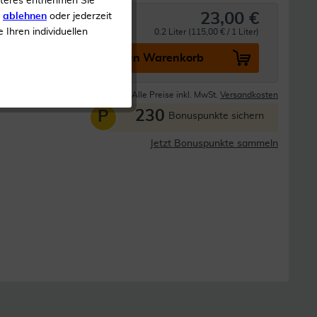
iteres entnehmen Sie
23,00 €
s
ablehnen
oder jederzeit
e Ihren individuellen
0.2 Liter (115,00 € / 1 Liter)
In den Warenkorb
Lieferzeit 1-3 Tage
Alle Preise inkl. MwSt.
Versandkosten
230
P
Bonuspunkte sichern
Jetzt Bonuspunkte sammeln