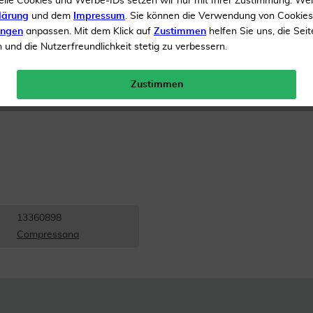
elle Cookies und Werbe-IDs setzen wir nur mit Ihrer Zustimmung. We
lärung
und dem
Impressum
. Sie können die Verwendung von Cookie
Inhalt
200 ml Spray
ungen
anpassen. Mit dem Klick auf
Zustimmen
helfen Sie uns, die Seit
und die Nutzerfreundlichkeit stetig zu verbessern.
Menge:
Zustimmen
Versandkostenfrei
13360898
Compressana