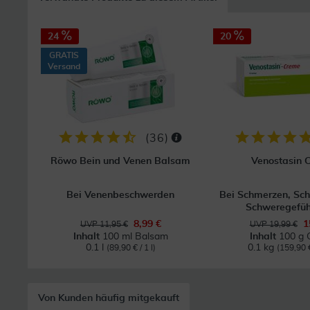
24
20
GRATIS
Versand
(
36
)
Röwo Bein und Venen Balsam
Venostasin 
Bei Venenbeschwerden
Bei Schmerzen, Sc
Schweregefühl
8,99 €
1
UVP 11,95 €
UVP 19,99 €
Inhalt
100 ml Balsam
Inhalt
100 g 
0.1 l
0.1 kg
(89,90 € / 1 l)
(159,90 €
Von Kunden häufig mitgekauft