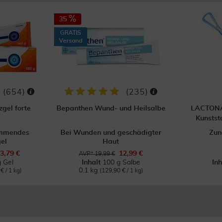
35
GRATIS
Versand
(
654
)
(
235
)
gel forte
Bepanthen Wund- und Heilsalbe
LACTONA
Kunststo
emmendes
Bei Wunden und geschädigter
Zun
el
Haut
3,79 €
12,99 €
AVP* 19,99 €
 Gel
Inhalt
100 g Salbe
In
0.1 kg
€ / 1 kg)
(129,90 € / 1 kg)