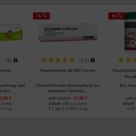
16
46
(
3
)
(
15
)
Creme
Hepathromb 60.000 Creme
Hautbalsam
Rossk
hwellung und
Unterstützende Behandlung bei
Bei Ve
 der...
stumpfen Verletzu...
5,99 €
17,99 €
AVP* 21,50 €
UVP 1
Creme
Inhalt
100 g Creme
Inhalt
0.1 kg
0.25
 / 1 kg)
(179,90 € / 1 kg)