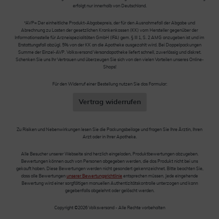
erfolgt nur innerhalb von Deutschland.
*AVP= Der einheitliche Produkt-Abgabepreis, der für den Ausnahmefall der Abgabe und
Abrechnung zu Lasten der gesetzlichen Krankenkassen (KK) vom Hersteller gegenüber der
Informationsstelle für Arzneispezialitäten GmbH (IFA) gem. § III 1, S. 2 AMG anzugeben ist und im
Erstattungsfall abzügl. 5% von der KK an die Apotheke ausgezahlt wird. Bei Doppelpackungen
Summe der Einzel-AVP. Volksversand Versandapotheke liefert schnell, zuverlässig und diskret.
Schenken Sie uns Ihr Vertrauen und überzeugen Sie sich von den vielen Vorteilen unseres Online-
Shops!
Für den Widerruf einer Bestellung nutzen Sie das Formular:
Vertrag widerrufen
Zu Risiken und Nebenwirkungen lesen Sie die Packungsbeilage und fragen Sie Ihre Ärztin, Ihren
Arzt oder in Ihrer Apotheke.
Alle Besucher unserer Webseite sind herzlich eingeladen, Produktbewertungen abzugeben.
Bewertungen können auch von Personen abgegeben werden, die das Produkt nicht bei uns
gekauft haben. Diese Bewertungen werden nicht gesondert gekennzeichnet. Bitte beachten Sie,
dass alle Bewertungen
unserer Bewertungsrichtlinie
entsprechen müssen. Jede eingehende
Bewertung wird einer sorgfältigen manuellen Authentizitätskontrolle unterzogen und kann
gegebenfalls abgelehnt oder gelöscht werden.
Copyright ©2026 Volksversand - Alle Rechte vorbehalten