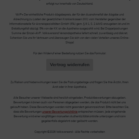
erfolgt nur innerhalb von Deutschland.
*AVP= Der einheitliche Produkt-Abgabepreis, der für den Ausnahmefall der Abgabe und
Abrechnung zu Lasten der gesetzlichen Krankenkassen (KK) vom Hersteller gegenüber der
Informationsstelle für Arzneispezialitäten GmbH (IFA) gem. § III 1, S. 2 AMG anzugeben ist und im
Erstattungsfall abzügl. 5% von der KK an die Apotheke ausgezahlt wird. Bei Doppelpackungen
Summe der Einzel-AVP. Volksversand Versandapotheke liefert schnell, zuverlässig und diskret.
Schenken Sie uns Ihr Vertrauen und überzeugen Sie sich von den vielen Vorteilen unseres Online-
Shops!
Für den Widerruf einer Bestellung nutzen Sie das Formular:
Vertrag widerrufen
Zu Risiken und Nebenwirkungen lesen Sie die Packungsbeilage und fragen Sie Ihre Ärztin, Ihren
Arzt oder in Ihrer Apotheke.
Alle Besucher unserer Webseite sind herzlich eingeladen, Produktbewertungen abzugeben.
Bewertungen können auch von Personen abgegeben werden, die das Produkt nicht bei uns
gekauft haben. Diese Bewertungen werden nicht gesondert gekennzeichnet. Bitte beachten Sie,
dass alle Bewertungen
unserer Bewertungsrichtlinie
entsprechen müssen. Jede eingehende
Bewertung wird einer sorgfältigen manuellen Authentizitätskontrolle unterzogen und kann
gegebenfalls abgelehnt oder gelöscht werden.
Copyright ©2026 Volksversand - Alle Rechte vorbehalten