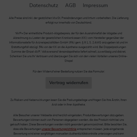
Datenschutz
AGB
Impressum
Alle Preise sind inkl. der gestzlichen MwSt. Preisänderungen und Irrtum vorbehalten. Die Lieferung
erfolgt nur innerhalb von Deutschland.
*AVP= Der einheitliche Produkt-Abgabepreis, der für den Ausnahmefall der Abgabe und
Abrechnung zu Lasten der gesetzlichen Krankenkassen (KK) vom Hersteller gegenüber der
Informationsstelle für Arzneispezialitäten GmbH (IFA) gem. § III 1, S. 2 AMG anzugeben ist und im
Erstattungsfall abzügl. 5% von der KK an die Apotheke ausgezahlt wird. Bei Doppelpackungen
Summe der Einzel-AVP. Volksversand Versandapotheke liefert schnell, zuverlässig und diskret.
Schenken Sie uns Ihr Vertrauen und überzeugen Sie sich von den vielen Vorteilen unseres Online-
Shops!
Für den Widerruf einer Bestellung nutzen Sie das Formular:
Vertrag widerrufen
Zu Risiken und Nebenwirkungen lesen Sie die Packungsbeilage und fragen Sie Ihre Ärztin, Ihren
Arzt oder in Ihrer Apotheke.
Alle Besucher unserer Webseite sind herzlich eingeladen, Produktbewertungen abzugeben.
Bewertungen können auch von Personen abgegeben werden, die das Produkt nicht bei uns
gekauft haben. Diese Bewertungen werden nicht gesondert gekennzeichnet. Bitte beachten Sie,
dass alle Bewertungen
unserer Bewertungsrichtlinie
entsprechen müssen. Jede eingehende
Bewertung wird einer sorgfältigen manuellen Authentizitätskontrolle unterzogen und kann