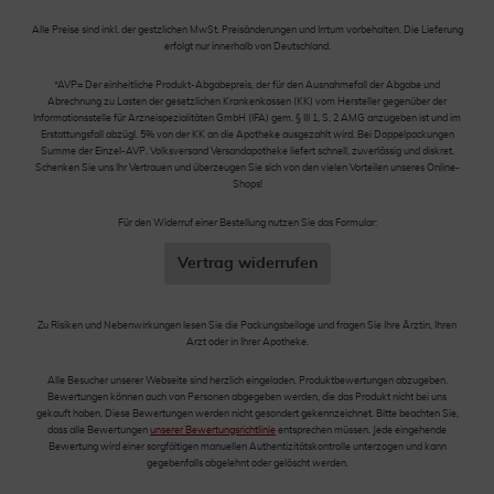
Alle Preise sind inkl. der gestzlichen MwSt. Preisänderungen und Irrtum vorbehalten. Die Lieferung
erfolgt nur innerhalb von Deutschland.
*AVP= Der einheitliche Produkt-Abgabepreis, der für den Ausnahmefall der Abgabe und
Abrechnung zu Lasten der gesetzlichen Krankenkassen (KK) vom Hersteller gegenüber der
Informationsstelle für Arzneispezialitäten GmbH (IFA) gem. § III 1, S. 2 AMG anzugeben ist und im
Erstattungsfall abzügl. 5% von der KK an die Apotheke ausgezahlt wird. Bei Doppelpackungen
Summe der Einzel-AVP. Volksversand Versandapotheke liefert schnell, zuverlässig und diskret.
Schenken Sie uns Ihr Vertrauen und überzeugen Sie sich von den vielen Vorteilen unseres Online-
Shops!
Für den Widerruf einer Bestellung nutzen Sie das Formular:
Vertrag widerrufen
Zu Risiken und Nebenwirkungen lesen Sie die Packungsbeilage und fragen Sie Ihre Ärztin, Ihren
Arzt oder in Ihrer Apotheke.
Alle Besucher unserer Webseite sind herzlich eingeladen, Produktbewertungen abzugeben.
Bewertungen können auch von Personen abgegeben werden, die das Produkt nicht bei uns
gekauft haben. Diese Bewertungen werden nicht gesondert gekennzeichnet. Bitte beachten Sie,
dass alle Bewertungen
unserer Bewertungsrichtlinie
entsprechen müssen. Jede eingehende
Bewertung wird einer sorgfältigen manuellen Authentizitätskontrolle unterzogen und kann
gegebenfalls abgelehnt oder gelöscht werden.